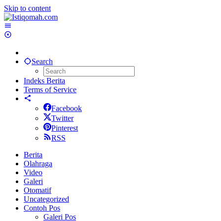
Skip to content
Search
Indeks Berita
Terms of Service
Facebook
Twitter
Pinterest
RSS
Berita
Olahraga
Video
Galeri
Otomatif
Uncategorized
Contoh Pos
Galeri Pos