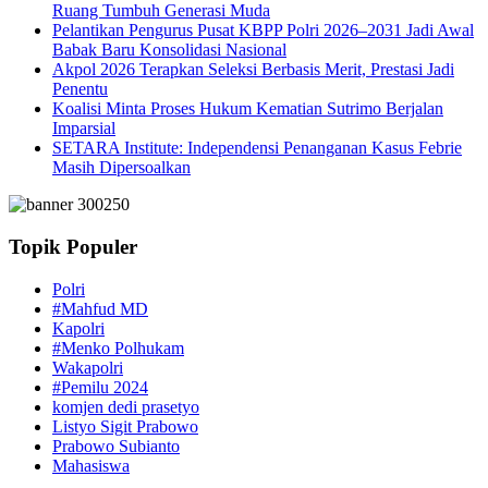
Ruang Tumbuh Generasi Muda
Pelantikan Pengurus Pusat KBPP Polri 2026–2031 Jadi Awal
Babak Baru Konsolidasi Nasional
Akpol 2026 Terapkan Seleksi Berbasis Merit, Prestasi Jadi
Penentu
Koalisi Minta Proses Hukum Kematian Sutrimo Berjalan
Imparsial
SETARA Institute: Independensi Penanganan Kasus Febrie
Masih Dipersoalkan
Topik Populer
Polri
#Mahfud MD
Kapolri
#Menko Polhukam
Wakapolri
#Pemilu 2024
komjen dedi prasetyo
Listyo Sigit Prabowo
Prabowo Subianto
Mahasiswa