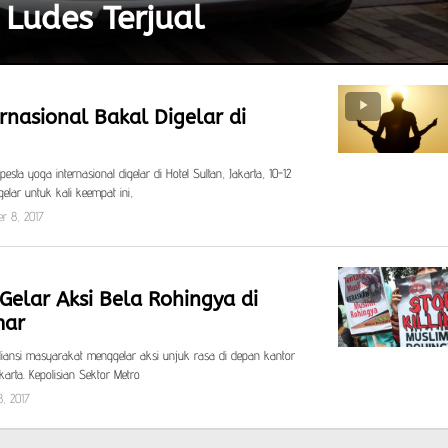
Ludes Terjual
rnasional Bakal Digelar di
esta yoga internasional digelar di Hotel Sultan, Jakarta, 10-12
lar untuk kali keempat ini,
r 8, 2017
by
Khozinud
Gelar Aksi Bela Rohingya di
mar
 aliansi masyarakat menggelar aksi unjuk rasa di depan kantor
arta. Kepolisian Sektor Metro
, 2017
by
Khozinud