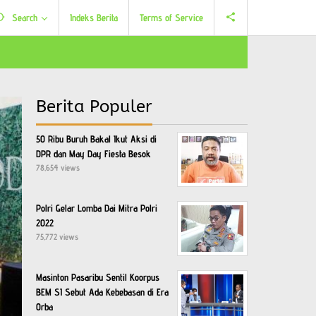
Search
Indeks Berita
Terms of Service
Berita Populer
50 Ribu Buruh Bakal Ikut Aksi di
DPR dan May Day Fiesta Besok
78,654 views
Polri Gelar Lomba Dai Mitra Polri
2022
75,772 views
Masinton Pasaribu Sentil Koorpus
BEM SI Sebut Ada Kebebasan di Era
Orba