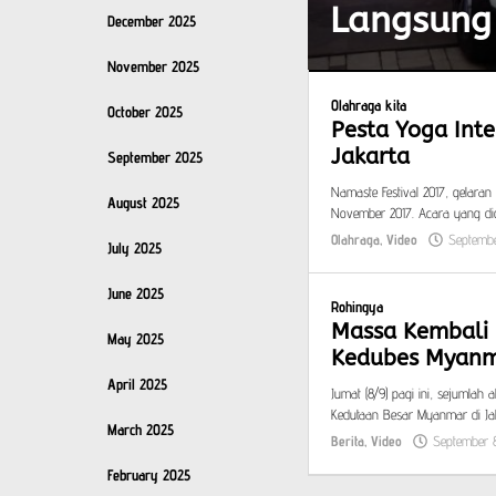
Langsung 
December 2025
November 2025
Otomatif
,
Video
Olahraga kita
October 2025
Pesta Yoga Inte
September
Jakarta
September 2025
9,
2017
Namaste Festival 2017, gelaran p
August 2025
by
November 2017. Acara yang dige
Khozinud
Olahraga
,
Video
Septembe
July 2025
June 2025
Rohingya
Massa Kembali 
May 2025
Kedubes Myan
April 2025
Jumat (8/9) pagi ini, sejumlah
Kedutaan Besar Myanmar di Jak
March 2025
Berita
,
Video
September 8
February 2025