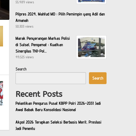
55,489 views
Pilpres 2024, Mahfud MD : Pilih Pemimpin yang Adil dan
Amanah
50,303 views
Marak Penyerangan Markas Polisi
di Sulsel, Pengamat : Kuatkan
Sinergitas TNI-Pol…
49,525 views
Search
Search
Recent Posts
Pelantikan Pengurus Pusat KBPP Polri 2026–2031 Jadi
Awal Babak Baru Konsolidasi Nasional
Akpol 2026 Terapkan Seleksi Berbasis Merit, Prestasi
Jadi Penentu