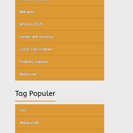
Wakapolri
#Pemilu 2024
komjen dedi prasetyo
Listyo Sigit Prabowo
Prabowo Subianto
Mahasiswa
Tag Populer
Polri
#Mahfud MD