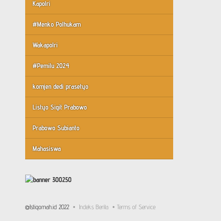
Kapolri
#Menko Polhukam
Wakapolri
#Pemilu 2024
komjen dedi prasetyo
Listyo Sigit Prabowo
Prabowo Subianto
Mahasiswa
@Istiqomah.id 2022
Indeks Berita
Terms of Service