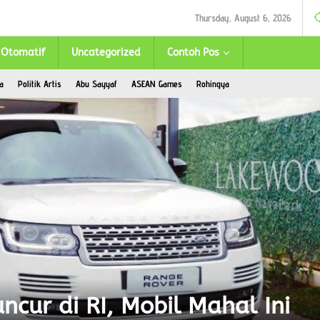
Thursday, August 6, 2026
Otomatif
Uncategorized
Contoh Pos
a
Politik Artis
Abu Sayyaf
ASEAN Games
Rohingya
ncur di RI, Mobil Mahal Ini