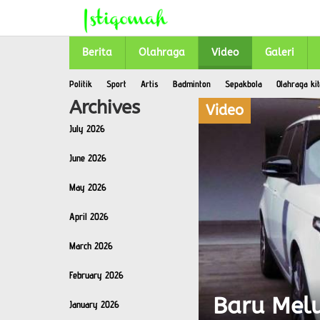
Skip
to
content
Berita
Olahraga
Video
Galeri
Politik
Sport
Artis
Badminton
Sepakbola
Olahraga kit
Archives
Video
July 2026
June 2026
May 2026
April 2026
March 2026
February 2026
Baru Melu
January 2026