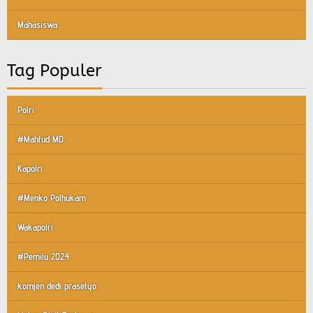
Mahasiswa
Tag Populer
Polri
#Mahfud MD
Kapolri
#Menko Polhukam
Wakapolri
#Pemilu 2024
komjen dedi prasetyo