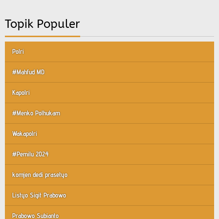
Topik Populer
Polri
#Mahfud MD
Kapolri
#Menko Polhukam
Wakapolri
#Pemilu 2024
komjen dedi prasetyo
Listyo Sigit Prabowo
Prabowo Subianto