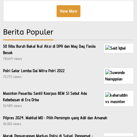
View More
Berita Populer
50 Ribu Buruh Bakal Ikut Aksi di DPR dan May Day Fiesta
Besok
78,654 views
Polri Gelar Lomba Dai Mitra Polri 2022
75,772 views
Masinton Pasaribu Sentil Koorpus BEM SI Sebut Ada
Kebebasan di Era Orba
55,489 views
Pilpres 2024, Mahfud MD : Pilih Pemimpin yang Adil dan Amanah
50,303 views
Marak Penyerangan Markas Polisi di Sulsel, Pengamat :