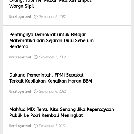
Orang, Tapi TNI Malah Mutilasi Empat
Warga Sipil
Uncategorized
September 8, 2022
by
Khozinud
Pentingnya Demokrat untuk Belajar
Matematika dan Sejarah Dulu Sebelum
Berdemo
Uncategorized
September 7, 2022
by
Khozinud
Dukung Pemerintah, FPMI Sepakat
Terkait Kebijakan Kenaikan Harga BBM
Uncategorized
September 6, 2022
by
Khozinud
Mahfud MD: Tentu Kita Senang Jika Kepercayaan
Publik ke Polri Kembali Meningkat
Uncategorized
September 2, 2022
by
Khozinud