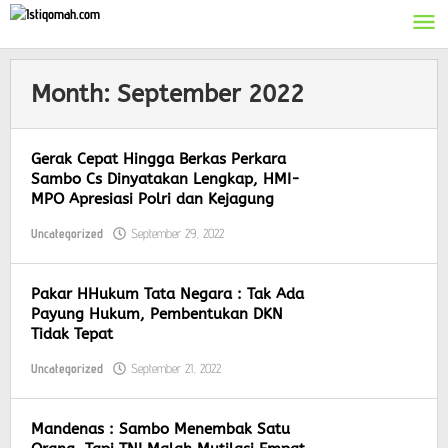
Skip
to
content
Month:
September 2022
Gerak Cepat Hingga Berkas Perkara
Sambo Cs Dinyatakan Lengkap, HMI-
MPO Apresiasi Polri dan Kejagung
Uncategorized
September 29, 2022
by
Khozinud
Pakar HHukum Tata Negara : Tak Ada
Payung Hukum, Pembentukan DKN
Tidak Tepat
Uncategorized
September 21, 2022
by
Khozinud
Mandenas : Sambo Menembak Satu