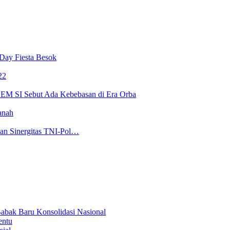
Day Fiesta Besok
22
 BEM SI Sebut Ada Kebebasan di Era Orba
anah
kan Sinergitas TNI-Pol…
abak Baru Konsolidasi Nasional
entu