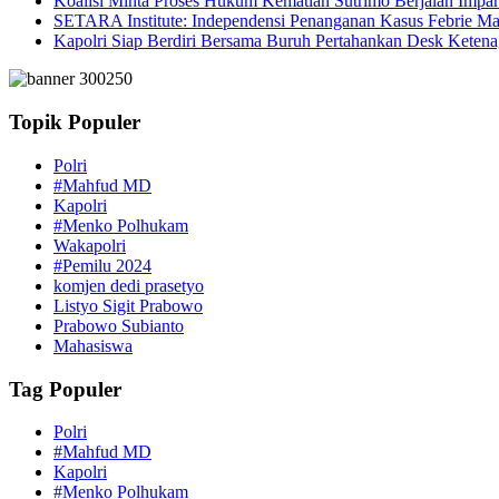
Koalisi Minta Proses Hukum Kematian Sutrimo Berjalan Impar
SETARA Institute: Independensi Penanganan Kasus Febrie Ma
Kapolri Siap Berdiri Bersama Buruh Pertahankan Desk Ketena
Topik Populer
Polri
#Mahfud MD
Kapolri
#Menko Polhukam
Wakapolri
#Pemilu 2024
komjen dedi prasetyo
Listyo Sigit Prabowo
Prabowo Subianto
Mahasiswa
Tag Populer
Polri
#Mahfud MD
Kapolri
#Menko Polhukam