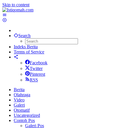
Skip to content
Search
Indeks Berita
Terms of Service
Facebook
Twitter
Pinterest
RSS
Berita
Olahraga
Video
Galeri
Otomatif
Uncategorized
Contoh Pos
Galeri Pos