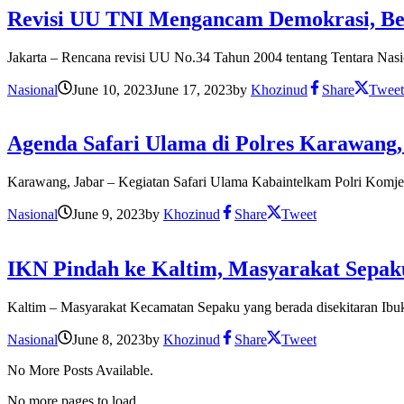
Revisi UU TNI Mengancam Demokrasi, B
Jakarta – Rencana revisi UU No.34 Tahun 2004 tentang Tentara Nasio
Nasional
June 10, 2023
June 17, 2023
by
Khozinud
Share
Tweet
Agenda Safari Ulama di Polres Karawang,
Karawang, Jabar – Kegiatan Safari Ulama Kabaintelkam Polri Komj
Nasional
June 9, 2023
by
Khozinud
Share
Tweet
IKN Pindah ke Kaltim, Masyarakat Sepak
Kaltim – Masyarakat Kecamatan Sepaku yang berada disekitaran Ibu
Nasional
June 8, 2023
by
Khozinud
Share
Tweet
No More Posts Available.
No more pages to load.