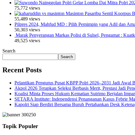
Polri Gelar Lomba Dai Mitra Polri 20
75,772 views
Masinton Pasaribu Sentil Koorpus
55,489 views
Pilpres 2024, Mahfud MD : Pilih Pemimpin yang Adil dan Am
50,303 views
Marak Penyerangan Markas Polisi di Sulsel, Pengamat : Kuat
49,525 views
Search
Search
Recent Posts
Pelantikan Pengurus Pusat KBPP Polri 2026–2031 Jadi Awal B
Akpol 2026 Terapkan Seleksi Berbasis Merit, Prestasi Jadi Pen
Koalisi Minta Proses Hukum Kematian Sutrimo Berjalan Impar
SETARA Institute: Independensi Penanganan Kasus Febrie Ma
Kapolri Siap Berdiri Bersama Buruh Pertahankan Desk Ketena
Topik Populer