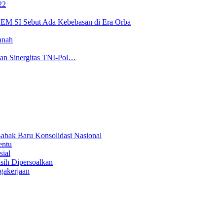
22
 BEM SI Sebut Ada Kebebasan di Era Orba
anah
kan Sinergitas TNI-Pol…
abak Baru Konsolidasi Nasional
entu
sial
sih Dipersoalkan
gakerjaan