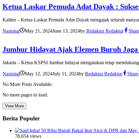
Ketua Laskar Pemuda Adat Dayak : Sukse
Kaltim – Ketua Laskar Pemuda Adat Dayak mengajak seluruh masyara
Nasional
May 21, 2024
June 13, 2024
by
Redaktur Redaktur
Shar
Jumhur Hidayat Ajak Elemen Buruh Jaga 
Jakarta – Ketua KSPSI Jumhur hidayat mengatakan tetap mendukung p
Nasional
May 12, 2024
July 11, 2024
by
Redaktur Redaktur
Share
No More Posts Available.
No more pages to load.
View More
Berita Populer
50 Ribu Buruh Bakal Ikut Aksi di DPR dan May 
78,654 views