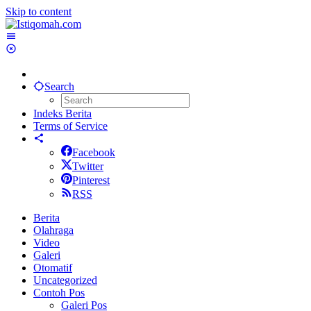
Skip to content
Search
Indeks Berita
Terms of Service
Facebook
Twitter
Pinterest
RSS
Berita
Olahraga
Video
Galeri
Otomatif
Uncategorized
Contoh Pos
Galeri Pos