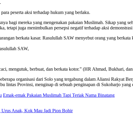
.
para peserta aksi terhadap hukum yang berlaku.
hususnya bagi mereka yang mengenakan pakaian Muslimah. Sikap yang se
, tetapi juga menimbulkan persepsi negatif terhadap aksi demonstrasi i
 larangan berkata kasar. Rasulullah SAW menyebut orang yang berkata 
Rasulullah SAW,
ci, mengutuk, berbuat, dan berkata kotor.” (HR Ahmad, Bukhari, dan 
eberapa organisasi dari Solo yang tergabung dalam Aliansi Rakyat B
-ibu lintas Provinsi, menginap di sebuah penginapan di Sukoharjo yang 
u
Emak-emak Pakaian Muslimah Tapi Teriak Nama Binatang
 Urus Anak, Kok Mau Jadi Pion Bohir