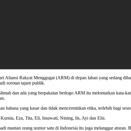
ri Aliansi Rakyat Menggugat (ARM) di depan lahan yang sedang diban
i sorotan tajam publik.
limah dan ada yang berpakaian berlogo ARM itu melontarkan kata-kata
an.
kan bahasa yang kasar dan tidak mencerminkan etika, terlebih bagi s
urnia, Eza, Tita, Eli, Isnawati, Nining, Iis, Ayi dan Elsi.
ibadi mantan orang nomor satu di Indonesia itu juga melanggar atura