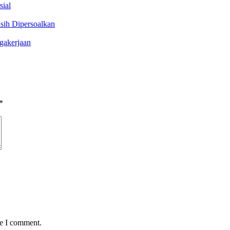
sial
sih Dipersoalkan
gakerjaan
*
me I comment.