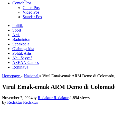
Contoh Pos
Galeri Pos
Video Pos
Standar Pos
Politik
Sport
Artis
Badminton
Sepakbola
Olahraga kita
Politik Artis
Abu Sayyaf
ASEAN Games
Rohingya
Homepage
»
Nasional
»
Viral Emak-emak ARM Demo di Colomadu, B
Viral Emak-emak ARM Demo di Colomadu,
November 7, 2024
by
Redaktur Redaktur
-
1,854 views
by
Redaktur Redaktur