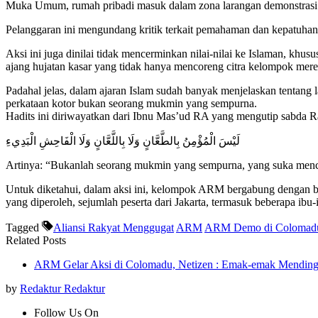
Muka Umum, rumah pribadi masuk dalam zona larangan demonstrasi
Pelanggaran ini mengundang kritik terkait pemahaman dan kepatuhan 
Aksi ini juga dinilai tidak mencerminkan nilai-nilai ke Islaman, k
ajang hujatan kasar yang tidak hanya mencoreng citra kelompok mereka
Padahal jelas, dalam ajaran Islam sudah banyak menjelaskan tentang
perkataan kotor bukan seorang mukmin yang sempurna.
Hadits ini diriwayatkan dari Ibnu Mas’ud RA yang mengutip sabda 
لَيْسَ الْمُؤْمِنُ بِالطَّعَّانٍ وَلَا بِاللَّعَّانٍ وَلَا الْفَاحِشِ الْبَدِيءِ
Artinya: “Bukanlah seorang mukmin yang sempurna, yang suka menca
Untuk diketahui, dalam aksi ini, kelompok ARM bergabung dengan b
yang diperoleh, sejumlah peserta dari Jakarta, termasuk beberapa ibu
Tagged
Aliansi Rakyat Menggugat
ARM
ARM Demo di Colomad
Related Posts
ARM Gelar Aksi di Colomadu, Netizen : Emak-emak Mending
by
Redaktur Redaktur
Follow Us On