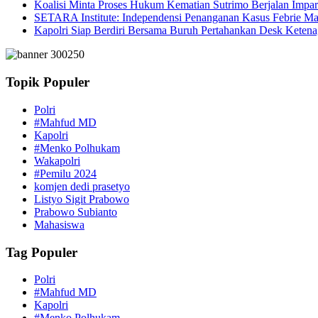
Koalisi Minta Proses Hukum Kematian Sutrimo Berjalan Impar
SETARA Institute: Independensi Penanganan Kasus Febrie Ma
Kapolri Siap Berdiri Bersama Buruh Pertahankan Desk Ketena
Topik Populer
Polri
#Mahfud MD
Kapolri
#Menko Polhukam
Wakapolri
#Pemilu 2024
komjen dedi prasetyo
Listyo Sigit Prabowo
Prabowo Subianto
Mahasiswa
Tag Populer
Polri
#Mahfud MD
Kapolri
#Menko Polhukam