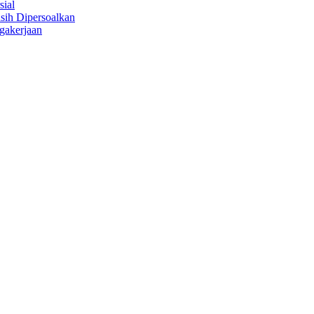
sial
sih Dipersoalkan
gakerjaan