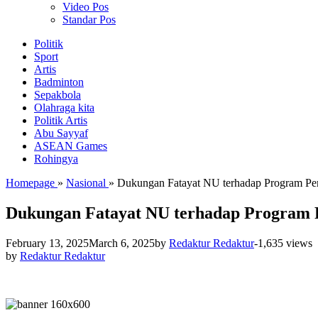
Video Pos
Standar Pos
Politik
Sport
Artis
Badminton
Sepakbola
Olahraga kita
Politik Artis
Abu Sayyaf
ASEAN Games
Rohingya
Homepage
»
Nasional
»
Dukungan Fatayat NU terhadap Program Pem
Dukungan Fatayat NU terhadap Program P
February 13, 2025
March 6, 2025
by
Redaktur Redaktur
-
1,635 views
by
Redaktur Redaktur