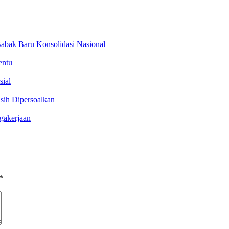
abak Baru Konsolidasi Nasional
entu
sial
sih Dipersoalkan
gakerjaan
*