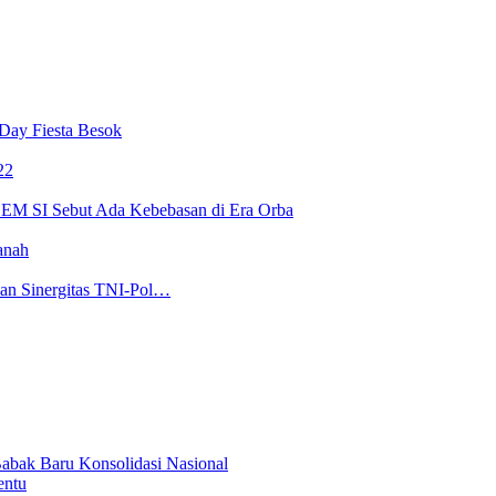
Day Fiesta Besok
22
 BEM SI Sebut Ada Kebebasan di Era Orba
anah
kan Sinergitas TNI-Pol…
abak Baru Konsolidasi Nasional
entu