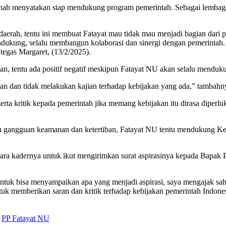
 menyatakan siap mendukung program pemerintah. Sebagai lembaga
aerah, tentu ini membuat Fatayat mau tidak mau menjadi bagian dari 
dukung, selalu membangun kolaborasi dan sinergi dengan pemerintah
 tegas Margaret, (13/2/2025).
lan, tentu ada positif negatif meskipun Fatayat NU akan selalu menduk
n dan tidak melakukan kajian terhadap kebijakan yang ada,” tambahn
a kritik kepada pemerintah jika memang kebijakan itu dirasa diperluk
 gangguan keamanan dan ketertiban, Fatayat NU tentu mendukung Kep
ra kadernya untuk ikut mengirimkan surat aspirasinya kepada Bapak P
untuk bisa menyampaikan apa yang menjadi aspirasi, saya mengajak sa
ntuk memberikan saran dan kritik terhadap kebijakan pemerintah Indone
PP Fatayat NU