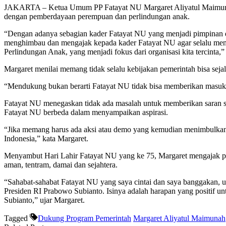
JAKARTA – Ketua Umum PP Fatayat NU Margaret Aliyatul Maimunah
dengan pemberdayaan perempuan dan perlindungan anak.
“Dengan adanya sebagian kader Fatayat NU yang menjadi pimpinan d
menghimbau dan mengajak kepada kader Fatayat NU agar selalu men
Perlindungan Anak, yang menjadi fokus dari organisasi kita tercinta,”
Margaret menilai memang tidak selalu kebijakan pemerintah bisa seja
“Mendukung bukan berarti Fatayat NU tidak bisa memberikan masuka
Fatayat NU menegaskan tidak ada masalah untuk memberikan saran sert
Fatayat NU berbeda dalam menyampaikan aspirasi.
“Jika memang harus ada aksi atau demo yang kemudian menimbulkan
Indonesia,” kata Margaret.
Menyambut Hari Lahir Fatayat NU yang ke 75, Margaret mengajak pa
aman, tentram, damai dan sejahtera.
“Sahabat-sahabat Fatayat NU yang saya cintai dan saya banggakan, 
Presiden RI Prabowo Subianto. Isinya adalah harapan yang positif u
Subianto,” ujar Margaret.
Tagged
Dukung Program Pemerintah
Margaret Aliyatul Maimunah