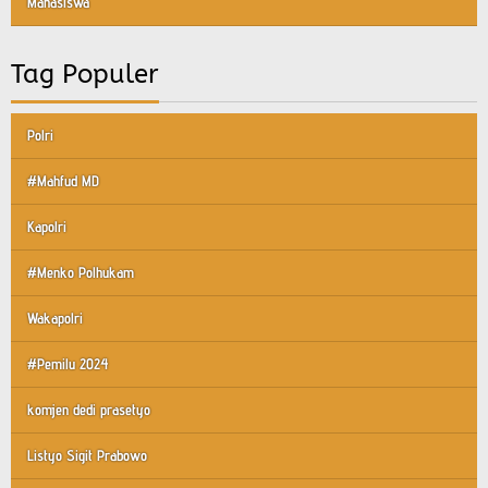
Mahasiswa
Tag Populer
Polri
#Mahfud MD
Kapolri
#Menko Polhukam
Wakapolri
#Pemilu 2024
komjen dedi prasetyo
Listyo Sigit Prabowo