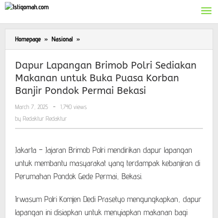
Skip
to
content
Homepage
»
Nasional
»
Dapur
Lapangan
Brimob
Dapur Lapangan Brimob Polri Sediakan
Polri
Makanan untuk Buka Puasa Korban
Sediakan
Banjir Pondok Permai Bekasi
Makanan
untuk
March 7, 2025
by
-
1,740 views
Buka
Redaktur
by
Redaktur Redaktur
Puasa
Redaktur
Korban
Banjir
Jakarta – Jajaran Brimob Polri mendirikan dapur lapangan
Pondok
Permai
untuk membantu masyarakat yang terdampak kebanjiran di
Bekasi
Perumahan Pondok Gede Permai, Bekasi.
Irwasum Polri Komjen Dedi Prasetyo mengungkapkan, dapur
lapangan ini disiapkan untuk menyiapkan makanan bagi