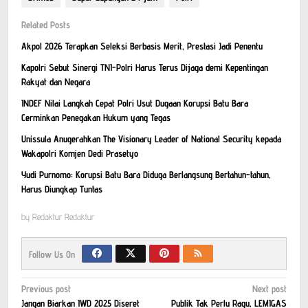
Related Posts
Akpol 2026 Terapkan Seleksi Berbasis Merit, Prestasi Jadi Penentu
Kapolri Sebut Sinergi TNI-Polri Harus Terus Dijaga demi Kepentingan
Rakyat dan Negara
INDEF Nilai Langkah Cepat Polri Usut Dugaan Korupsi Batu Bara
Cerminkan Penegakan Hukum yang Tegas
Unissula Anugerahkan The Visionary Leader of National Security kepada
Wakapolri Komjen Dedi Prasetyo
Yudi Purnomo: Korupsi Batu Bara Diduga Berlangsung Bertahun-tahun,
Harus Diungkap Tuntas
by
Redaktur Redaktur
Follow Us On
Post
Previous post
Next post
Jangan Biarkan IWD 2025 Diseret
Publik Tak Perlu Ragu, LEMIGAS