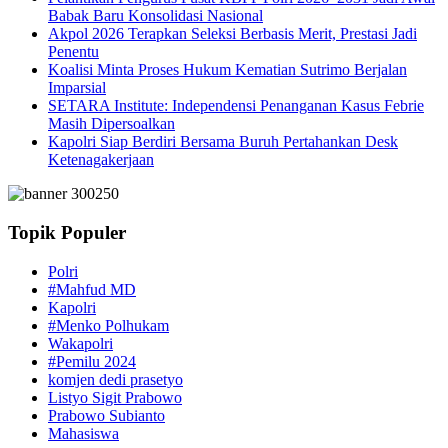
Babak Baru Konsolidasi Nasional
Akpol 2026 Terapkan Seleksi Berbasis Merit, Prestasi Jadi
Penentu
Koalisi Minta Proses Hukum Kematian Sutrimo Berjalan
Imparsial
SETARA Institute: Independensi Penanganan Kasus Febrie
Masih Dipersoalkan
Kapolri Siap Berdiri Bersama Buruh Pertahankan Desk
Ketenagakerjaan
Topik Populer
Polri
#Mahfud MD
Kapolri
#Menko Polhukam
Wakapolri
#Pemilu 2024
komjen dedi prasetyo
Listyo Sigit Prabowo
Prabowo Subianto
Mahasiswa