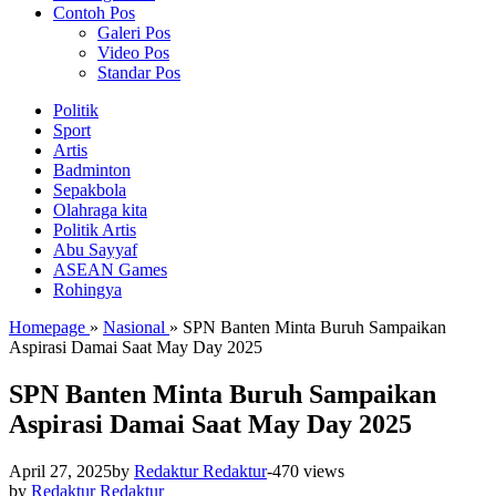
Contoh Pos
Galeri Pos
Video Pos
Standar Pos
Politik
Sport
Artis
Badminton
Sepakbola
Olahraga kita
Politik Artis
Abu Sayyaf
ASEAN Games
Rohingya
Homepage
»
Nasional
»
SPN Banten Minta Buruh Sampaikan
Aspirasi Damai Saat May Day 2025
SPN Banten Minta Buruh Sampaikan
Aspirasi Damai Saat May Day 2025
April 27, 2025
by
Redaktur Redaktur
-
470 views
by
Redaktur Redaktur