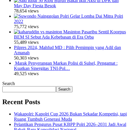
50 Ribu Buruh Bakal Ikut Aksi di DPR dan
May Day Fiesta Besok
78,654 views
Polri Gelar Lomba Dai Mitra Polri
2022
75,772 views
Masinton Pasaribu Sentil Koorpus
BEM SI Sebut Ada Kebebasan di Era Orba
55,489 views
Pilpres 2024, Mahfud MD : Pilih Pemimpin yang Adil dan
Amanah
50,303 views
Marak Penyerangan Markas Polisi di Sulsel, Pengamat :
Kuatkan Sinergitas TNI-Pol…
49,525 views
Search
Search
Recent Posts
Wakapolri: Kapolri Cup 2026 Bukan Sekadar Kompetisi, tapi
Ruang Tumbuh Generasi Muda
Pelantikan Pengurus Pusat KBPP Polri 2026–2031 Jadi Awal
Babak Baru Konsolidasi Nasional