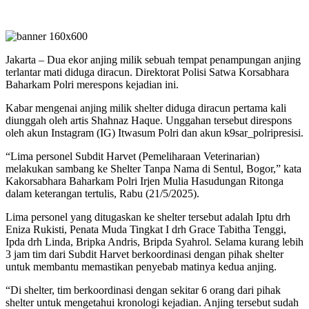
Jakarta – Dua ekor anjing milik sebuah tempat penampungan anjing
terlantar mati diduga diracun. Direktorat Polisi Satwa Korsabhara
Baharkam Polri merespons kejadian ini.
Kabar mengenai anjing milik shelter diduga diracun pertama kali
diunggah oleh artis Shahnaz Haque. Unggahan tersebut direspons
oleh akun Instagram (IG) Itwasum Polri dan akun k9sar_polripresisi.
“Lima personel Subdit Harvet (Pemeliharaan Veterinarian)
melakukan sambang ke Shelter Tanpa Nama di Sentul, Bogor,” kata
Kakorsabhara Baharkam Polri Irjen Mulia Hasudungan Ritonga
dalam keterangan tertulis, Rabu (21/5/2025).
Lima personel yang ditugaskan ke shelter tersebut adalah Iptu drh
Eniza Rukisti, Penata Muda Tingkat I drh Grace Tabitha Tenggi,
Ipda drh Linda, Bripka Andris, Bripda Syahrol. Selama kurang lebih
3 jam tim dari Subdit Harvet berkoordinasi dengan pihak shelter
untuk membantu memastikan penyebab matinya kedua anjing.
“Di shelter, tim berkoordinasi dengan sekitar 6 orang dari pihak
shelter untuk mengetahui kronologi kejadian. Anjing tersebut sudah