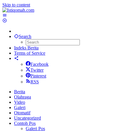
Skip to content
Search
Indeks Berita
Terms of Service
Facebook
Twitter
Pinterest
RSS
Berita
Olahraga
Video
Galeri
Otomatif
Uncategorized
Contoh Pos
Galeri Pos