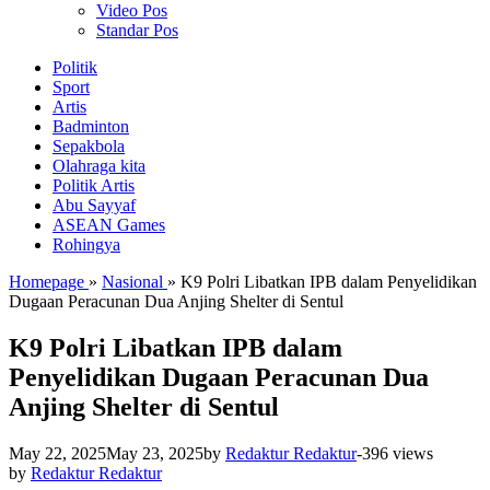
Video Pos
Standar Pos
Politik
Sport
Artis
Badminton
Sepakbola
Olahraga kita
Politik Artis
Abu Sayyaf
ASEAN Games
Rohingya
Homepage
»
Nasional
»
K9 Polri Libatkan IPB dalam Penyelidikan
Dugaan Peracunan Dua Anjing Shelter di Sentul
K9 Polri Libatkan IPB dalam
Penyelidikan Dugaan Peracunan Dua
Anjing Shelter di Sentul
May 22, 2025
May 23, 2025
by
Redaktur Redaktur
-
396 views
by
Redaktur Redaktur