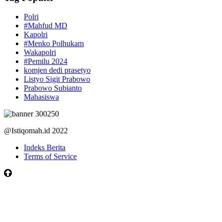
Polri
#Mahfud MD
Kapolri
#Menko Polhukam
Wakapolri
#Pemilu 2024
komjen dedi prasetyo
Listyo Sigit Prabowo
Prabowo Subianto
Mahasiswa
@Istiqomah.id 2022
Indeks Berita
Terms of Service