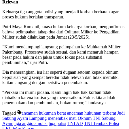
Relevan
Keluarga tiga anggota polisi yang menjadi korban berharap agar
proses hukum berjalan transparan.
Putri Maya Rumanti, kuasa hukum keluarga korban, mengonfirmasi
bahwa pelimpahan tahap dua dari Oditurat Militer ke Pengadilan
Militer sudah dilakukan pada Jumat (23/5/2025).
“Kami mendampingi langsung pelimpahan ke Mahkamah Militer
Palembang. Prosesnya sudah sesuai, dan kami menaruh harapan
besar pada hakim dan jaksa untuk fokus pada substansi
pembunuhan,” ujar Putri.
Dia menerangkan, isu liar seperti dugaan setoran kepada oknum
kepolisian yang sempat beredar tidak relevan dan tidak memiliki
kaitan langsung dengan peristiwa penembakan.
“Perkara ini murni pidana. Kami ingin hak-hak korban tidak
diabaikan karena isu-isu yang menyesatkan. Fokus kita adalah
penembakan dan pembunuhan, bukan rumor,” tandasnya.
Tagged
ancaman hukuman berat
ancaman hukuman terberat
Judi
Sabung Ayam
Lampung
menembak mati
Oknum TNI
Sabung
Ayam
tiga anggota polisi
tiga polisi
TNI AD
TNI Tembak Polisi
UBL
Way Kanan