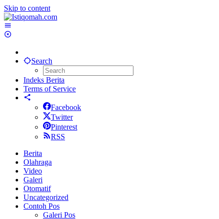
Skip to content
Search
Indeks Berita
Terms of Service
Facebook
Twitter
Pinterest
RSS
Berita
Olahraga
Video
Galeri
Otomatif
Uncategorized
Contoh Pos
Galeri Pos