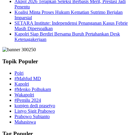
Akpol 2026 Terapkan Seleksi Berbasis Merit, Prestasi Jadi
Penentu
Koalisi Minta Proses Hukum Kematian Sutrimo Berjalan
Imparsial
SETARA Institute: Independensi Penanganan Kasus Febrie
Masih Dipersoalkan
Kapolri Siap Berdiri Bersama Buruh Pertahankan Desk
Ketenagakerjaan
Topik Populer
Polri
#Mahfud MD
Kapolri
#Menko Polhukam
Wakapolri
#Pemilu 2024
komjen dedi prasetyo
Listyo Sigit Prabowo
Prabowo Subianto
Mahasiswa
Tag Populer