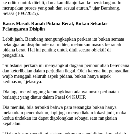
ke oditur untuk diteliti, dan akan dilanjutkan ke persidangan. Ini
merupakan proses yang sah dan sesuai aturan,” ujar Bambang,
Selasa (10/6/2025).
Kasus Masuk Ranah Pidana Berat, Bukan Sekadar
Pelanggaran Disiplin
Lebih jauh, Bambang mengungkapkan perkara itu bukan semata
pelanggaran disiplin internal militer, melainkan masuk ke ranah
pidana berat. Hal ini penting untuk diuji secara objektif di
pengadilan.
“Substansi perkara ini menyangkut dugaan pembunuhan berencana
dan keterlibatan dalam perjudian ilegal. Oleh karena itu, pengadilan
wajib menggali seluruh aspek pidana, bukan hanya aspek
kedinasan,” jelasnya.
Dia juga menyinggung kemungkinan adanya unsur perbuatan
berlanjut yang diatur dalam Pasal 64 KUHP.
Dia menilai, bila terbukti bahwa para tersangka bukan hanya
melakukan penembakan, tapi juga menyediakan lokasi judi, maka
kedua tindakan itu dapat digolongkan sebagai satu rangkaian
kejahatan.
“Dalam kasus seperti ini, sistem hukuman yang digunakan adalah