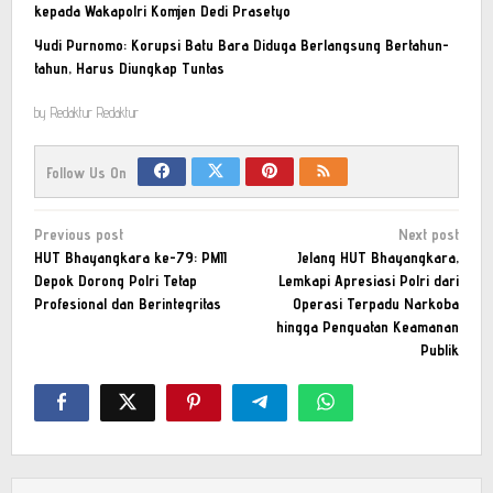
kepada Wakapolri Komjen Dedi Prasetyo
Yudi Purnomo: Korupsi Batu Bara Diduga Berlangsung Bertahun-
tahun, Harus Diungkap Tuntas
by
Redaktur Redaktur
Follow Us On
Post
Previous post
Next post
navigation
HUT Bhayangkara ke-79: PMII
Jelang HUT Bhayangkara,
Depok Dorong Polri Tetap
Lemkapi Apresiasi Polri dari
Profesional dan Berintegritas
Operasi Terpadu Narkoba
hingga Penguatan Keamanan
Publik