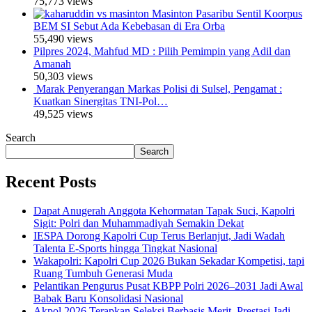
75,773 views
Masinton Pasaribu Sentil Koorpus
BEM SI Sebut Ada Kebebasan di Era Orba
55,490 views
Pilpres 2024, Mahfud MD : Pilih Pemimpin yang Adil dan
Amanah
50,303 views
Marak Penyerangan Markas Polisi di Sulsel, Pengamat :
Kuatkan Sinergitas TNI-Pol…
49,525 views
Search
Search
Recent Posts
Dapat Anugerah Anggota Kehormatan Tapak Suci, Kapolri
Sigit: Polri dan Muhammadiyah Semakin Dekat
IESPA Dorong Kapolri Cup Terus Berlanjut, Jadi Wadah
Talenta E-Sports hingga Tingkat Nasional
Wakapolri: Kapolri Cup 2026 Bukan Sekadar Kompetisi, tapi
Ruang Tumbuh Generasi Muda
Pelantikan Pengurus Pusat KBPP Polri 2026–2031 Jadi Awal
Babak Baru Konsolidasi Nasional
Akpol 2026 Terapkan Seleksi Berbasis Merit, Prestasi Jadi