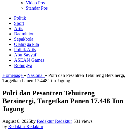
Video Pos
Standar Pos
Politik
Sport
Artis
Badminton
Sepakbola
Olahraga kita
Politik Artis
Abu Sayyaf
ASEAN Games
Rohingya
Homepage
»
Nasional
»
Polri dan Pesantren Tebuireng Bersinergi,
Targetkan Panen 17.448 Ton Jagung
Polri dan Pesantren Tebuireng
Bersinergi, Targetkan Panen 17.448 Ton
Jagung
August 6, 2025
by
Redaktur Redaktur
-
531 views
by
Redaktur Redaktur