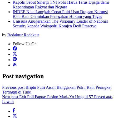
Kapolri Sebut Sinergi TNI-Polri Harus Terus Dijaga demi
Kepentingan Rakyat dan Negara
INDEF Nilai Langkah Cepat Polri Usut Dugaan Korupsi
Batu Bara Cerminkan Penegakan Hukum yang Tegas
Unissula Anugerahkan The Visionary Leader of National
Security kepada Wakapolri Komjen Dedi Prasetyo
by
Redaktur Redaktur
Follow Us On
Post navigation
Previous post
Briptu Putri Aisah Banggakan Polri: Raih Peringkat
Tertinggi di Turki
Next post
Exit Poll Papua: Paslon Mari–Yo Unggul 57 Persen atas
Lawan