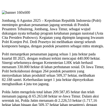
Jombang, 6 Agustus 2025 – Kepolisian Republik Indonesia (Polri)
memimpin gerakan penanaman jagung serentak di Pondok
Pesantren Tebuireng, Jombang, Jawa Timur, sebagai wujud
dukungan nyata terhadap program ketahanan pangan nasional (Asta
Cita Presiden Prabowo). Kegiatan yang dipimpin langsung Irwasum
Polri Komjen Pol. Dedi Prasetyo ini melibatkan sinergi seluruh
komponen bangsa, dengan pondok pesantren sebagai mitra strategis.
Polri menargetkan penanaman jagung seluas 1 juta hektar pada
kuartal III 2025, dengan realisasi terkini mencapai 440.000 hektar.
Sinergi sebelumnya dengan Kementerian LHK telah berhasil
menanam 330.000 hektar di lahan perhutanan sosial. Di Jawa Timur,
Polri berkolaborasi dengan 264 pondok pesantren yang
menyediakan lahan produktif seluas 509,37 hektar, melibatkan
82.188 santri. Keberhasilan target 1 juta hektar diproyeksikan
menghasilkan 4 juta ton jagung.
Polda Jatim mengelola total lahan 209.587,85 hektar dan telah
menanam jagung di 65.263,68 hektar se-Jawa Timur. Dalam aksi
serentak ini, Polda Jatim menanam di 2.226,53 hektar (1.717,16
hektar lahan binaan dan 509,37 hektar lahan pesantren), dengan