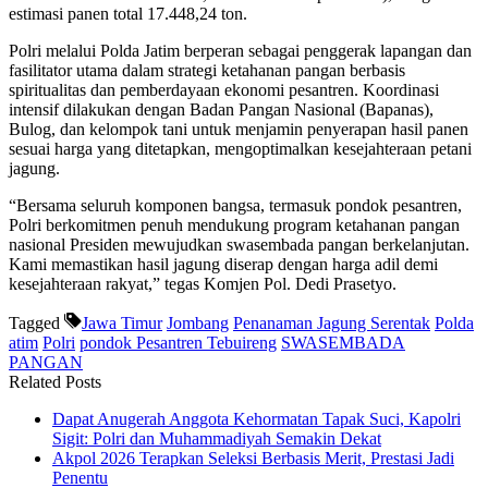
estimasi panen total 17.448,24 ton.
Polri melalui Polda Jatim berperan sebagai penggerak lapangan dan
fasilitator utama dalam strategi ketahanan pangan berbasis
spiritualitas dan pemberdayaan ekonomi pesantren. Koordinasi
intensif dilakukan dengan Badan Pangan Nasional (Bapanas),
Bulog, dan kelompok tani untuk menjamin penyerapan hasil panen
sesuai harga yang ditetapkan, mengoptimalkan kesejahteraan petani
jagung.
“Bersama seluruh komponen bangsa, termasuk pondok pesantren,
Polri berkomitmen penuh mendukung program ketahanan pangan
nasional Presiden mewujudkan swasembada pangan berkelanjutan.
Kami memastikan hasil jagung diserap dengan harga adil demi
kesejahteraan rakyat,” tegas Komjen Pol. Dedi Prasetyo.
Tagged
Jawa Timur
Jombang
Penanaman Jagung Serentak
Polda
atim
Polri
pondok Pesantren Tebuireng
SWASEMBADA
PANGAN
Related Posts
Dapat Anugerah Anggota Kehormatan Tapak Suci, Kapolri
Sigit: Polri dan Muhammadiyah Semakin Dekat
Akpol 2026 Terapkan Seleksi Berbasis Merit, Prestasi Jadi
Penentu