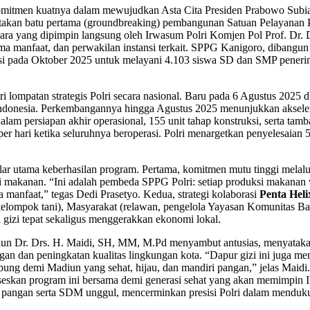
mitmen kuatnya dalam mewujudkan Asta Cita Presiden Prabowo Subiant
etakan batu pertama (groundbreaking) pembangunan Satuan Pelayana
ara yang dipimpin langsung oleh Irwasum Polri Komjen Pol Prof. Dr.
a manfaat, dan perwakilan instansi terkait. SPPG Kanigoro, dibangun 
perasi pada Oktober 2025 untuk melayani 4.103 siswa SD dan SMP pe
ri lompatan strategis Polri secara nasional. Baru pada 6 Agustus 2025
Indonesia. Perkembangannya hingga Agustus 2025 menunjukkan akselera
dalam persiapan akhir operasional, 155 unit tahap konstruksi, serta t
ng per hari ketika seluruhnya beroperasi. Polri menargetkan penyelesa
lar utama keberhasilan program. Pertama, komitmen mutu tinggi mela
i makanan. “Ini adalah pembeda SPPG Polri: setiap produksi makanan w
manfaat,” tegas Dedi Prasetyo. Kedua, strategi kolaborasi
Penta Heli
 kelompok tani), Masyarakat (relawan, pengelola Yayasan Komunitas B
si gizi tepat sekaligus menggerakkan ekonomi lokal.
un Dr. Drs. H. Maidi, SH, MM, M.Pd menyambut antusias, menyatak
 pangan dan peningkatan kualitas lingkungan kota. “Dapur gizi ini juga
ung demi Madiun yang sehat, hijau, dan mandiri pangan,” jelas Maidi.
skan program ini bersama demi generasi sehat yang akan memimpin I
angan serta SDM unggul, mencerminkan presisi Polri dalam mendukung