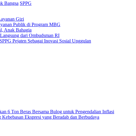
tuk Bangsa
SPPG
Layanan Gizi
ayanan Publik di Program MBG
l, Anak Bahagia
i Langsung dari Ombudsman RI
i SPPG Pejaten Sebagai Inovasi Sosial Unggulan
ikan 6 Ton Beras Bersama Bulog untuk Pengendalian Inflasi
 Kebebasan Ekspresi yang Beradab dan Berbudaya