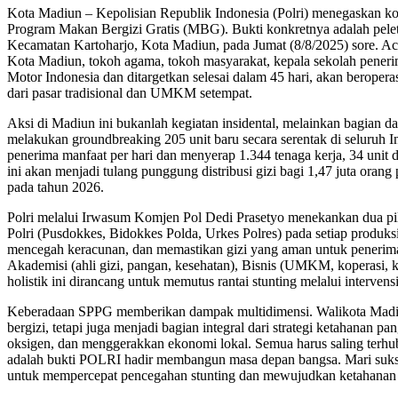
Kota Madiun – Kepolisian Republik Indonesia (Polri) menegaskan ko
Program Makan Bergizi Gratis (MBG). Bukti konkretnya adalah pel
Kecamatan Kartoharjo, Kota Madiun, pada Jumat (8/8/2025) sore. Ac
Kota Madiun, tokoh agama, tokoh masyarakat, kepala sekolah penerim
Motor Indonesia dan ditargetkan selesai dalam 45 hari, akan bero
dari pasar tradisional dan UMKM setempat.
Aksi di Madiun ini bukanlah kegiatan insidental, melainkan bagian da
melakukan groundbreaking 205 unit baru secara serentak di seluruh 
penerima manfaat per hari dan menyerap 1.344 tenaga kerja, 34 unit 
ini akan menjadi tulang punggung distribusi gizi bagi 1,47 juta ora
pada tahun 2026.
Polri melalui Irwasum Komjen Pol Dedi Prasetyo menekankan dua pi
Polri (Pusdokkes, Bidokkes Polda, Urkes Polres) pada setiap produks
mencegah keracunan, dan memastikan gizi yang aman untuk penerima 
Akademisi (ahli gizi, pangan, kesehatan), Bisnis (UMKM, koperasi,
holistik ini dirancang untuk memutus rantai stunting melalui interven
Keberadaan SPPG memberikan dampak multidimensi. Walikota Madi
bergizi, tetapi juga menjadi bagian integral dari strategi ketahanan
oksigen, dan menggerakkan ekonomi lokal. Semua harus saling terhub
adalah bukti POLRI hadir membangun masa depan bangsa. Mari sukse
untuk mempercepat pencegahan stunting dan mewujudkan ketahanan p