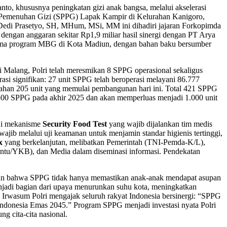
o, khususnya peningkatan gizi anak bangsa, melalui akselerasi
n Pemenuhan Gizi (SPPG) Lapak Kampir di Kelurahan Kanigoro,
 Dedi Prasetyo, SH, MHum, MSi, MM ini dihadiri jajaran Forkopimda
dengan anggaran sekitar Rp1,9 miliar hasil sinergi dengan PT Arya
nerima program MBG di Kota Madiun, dengan bahan baku bersumber
 di Malang, Polri telah meresmikan 8 SPPG operasional sekaligus
si signifikan: 27 unit SPPG telah beroperasi melayani 86.777
ambahan 205 unit yang memulai pembangunan hari ini. Total 421 SPPG
ian 500 SPPG pada akhir 2025 dan akan memperluas menjadi 1.000 unit
lui mekanisme
Security Food Test
yang wajib dijalankan tim medis
ajib melalui uji keamanan untuk menjamin standar higienis tertinggi,
x
yang berkelanjutan, melibatkan Pemerintah (TNI-Pemda-K/L),
antu/YKB), dan Media dalam diseminasi informasi. Pendekatan
an bahwa SPPG tidak hanya memastikan anak-anak mendapat asupan
 menjadi bagian dari upaya menurunkan suhu kota, meningkatkan
 Irwasum Polri mengajak seluruh rakyat Indonesia bersinergi: “SPPG
ndonesia Emas 2045.” Program SPPG menjadi investasi nyata Polri
 cita-cita nasional.