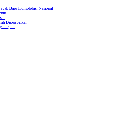
abak Baru Konsolidasi Nasional
entu
sial
sih Dipersoalkan
gakerjaan