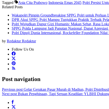
Tagged
Asta Cita Prabowo
Indonesia Emas 2045
Polri Presisi Un
Related Posts
Wakapolri Pimpin Groundbreaking SPPG Polri untuk Perluas 
DPR Akui SPPG Polri Mampu Tunjukkan Praktik Terbaik Pel
Polri Wujudkan Dapur Gizi Humanis: Makan Sehat, Rasa Loka
SPPG Polda Lampung Jadi Panutan Nasional, Dapat Apresias
Polri Dipuji Dunia Internasional, Rockefeller Foundation Nila
by
Redaktur Redaktur
Follow Us On
Post navigation
Previous post
Gelar Gerakan Pasar Murah di Madiun, Polri Distribus
Next post
Bukan Penghinaan, Tapi Seruan Keadilan: YLBHI Dukung