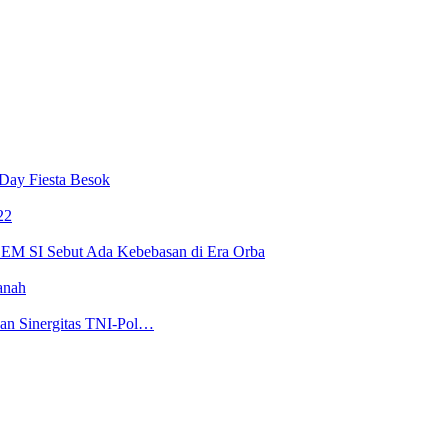
Day Fiesta Besok
22
 BEM SI Sebut Ada Kebebasan di Era Orba
anah
kan Sinergitas TNI-Pol…