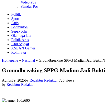
Video Pos
Standar Pos
Politik
Sport
Artis
Badminton
Sepakbola
Olahraga kita
Politik Artis
Abu Sayyaf
ASEAN Games
Rohingya
Homepage
»
Nasional
»
Groundbreaking SPPG Madiun Jadi Bukti N
Groundbreaking SPPG Madiun Jadi Bukti
August 9, 2025
by
Redaktur Redaktur
-
725 views
by
Redaktur Redaktur