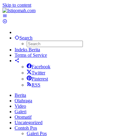
Skip to content
Search
Indeks Berita
Terms of Service
Facebook
Twitter
Pinterest
RSS
Berita
Olahraga
Video
Galeri
Otomatif
Uncategorized
Contoh Pos
Galeri Pos