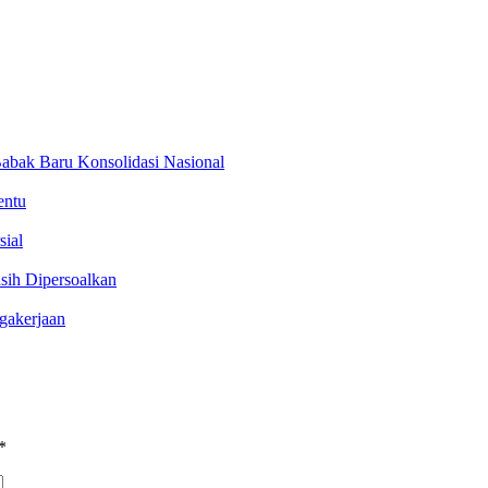
abak Baru Konsolidasi Nasional
entu
sial
sih Dipersoalkan
gakerjaan
*