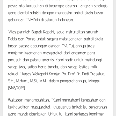
pasca aksi kerusuhan di beberapa daerah. Langkah strategis
yang diambil adalah dengan menggelar patroli skala besar
gabungan TNI-Polri di seluruh Indonesia.
“Atas perintah Bapak Kapolri, saya instruksikan seluruh
Polda dan Polres untuk segera melaksanakan patroli skala
besar secara gabungan dengan TNI. Tujuannya jelas:
menjamin keamanan masyarakat dari ancaman para
perusuh dan pelaku anarkis. Kami hadir untuk melindungi
setiap jiwa, setiap harta benda, dan setiap fasilitas milik
rakyat,” tegas Wakapolri Komjen Pol. Prof. Dr. Dedi Prasetyo,
S.H., M.Hum., M.Si., M.M., dalam pengarahannya, Minggu
(31/8/2025).
Wakapolri menambahkan, “Kami memahami keresahan dan
kekhawatiran masyarakat, khususnya terkait isu penjarahan
yang marak diberitakan. Untuk itu, kami pertegas komitmen: