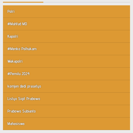
Polri
#Mahfud MD
Kapolri
#Menko Polhukam
Wakapolri
#Pemilu 2024
komjen dedi prasetyo
Listyo Sigit Prabowo
Prabowo Subianto
Mahasiswa