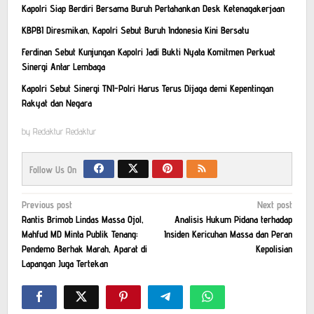
Kapolri Siap Berdiri Bersama Buruh Pertahankan Desk Ketenagakerjaan
KBPBI Diresmikan, Kapolri Sebut Buruh Indonesia Kini Bersatu
Ferdinan Sebut Kunjungan Kapolri Jadi Bukti Nyata Komitmen Perkuat
Sinergi Antar Lembaga
Kapolri Sebut Sinergi TNI-Polri Harus Terus Dijaga demi Kepentingan
Rakyat dan Negara
by
Redaktur Redaktur
Follow Us On
Post
Previous post
Next post
Rantis Brimob Lindas Massa Ojol,
Analisis Hukum Pidana terhadap
navigation
Mahfud MD Minta Publik Tenang:
Insiden Kericuhan Massa dan Peran
Pendemo Berhak Marah, Aparat di
Kepolisian
Lapangan Juga Tertekan