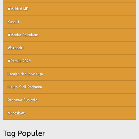
#Mahfud MD
Kapolri
#Menko Polhukam
Wakapolri
#Pemilu 2024
komjen dedi prasetyo
Listyo Sigit Prabowo
Prabowo Subianto
Mahasiswa
Tag Populer