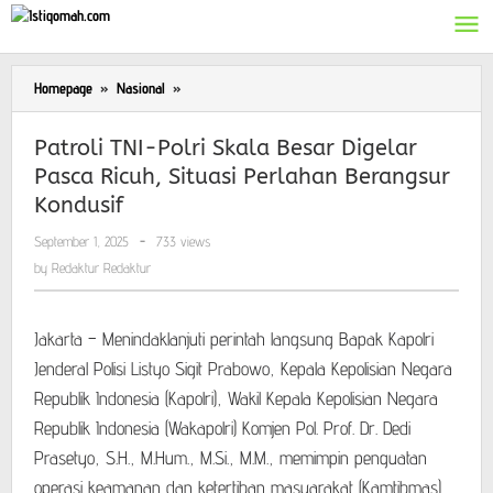
Skip
to
content
Homepage
»
Nasional
»
Patroli
TNI-
Polri
Patroli TNI-Polri Skala Besar Digelar
Skala
Pasca Ricuh, Situasi Perlahan Berangsur
Besar
Kondusif
Digelar
Pasca
September 1, 2025
by
-
733 views
Ricuh,
Redaktur
by
Redaktur Redaktur
Situasi
Redaktur
Perlahan
Berangsur
Jakarta – Menindaklanjuti perintah langsung Bapak Kapolri
Kondusif
Jenderal Polisi Listyo Sigit Prabowo, Kepala Kepolisian Negara
Republik Indonesia (Kapolri), Wakil Kepala Kepolisian Negara
Republik Indonesia (Wakapolri) Komjen Pol. Prof. Dr. Dedi
Prasetyo, S.H., M.Hum., M.Si., M.M., memimpin penguatan
operasi keamanan dan ketertiban masyarakat (Kamtibmas)