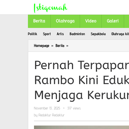
Skip
to
content
Berita
Olahraga
Video
Galeri
Politik
Sport
Artis
Badminton
Sepakbola
Olahraga kit
Homepage
»
Berita
»
Pernah
Terpapar
Ideologi
Pernah Terpapar
Ekstrem,
Rambo
Rambo Kini Eduk
Kini
Edukasi
Publik
Menjaga Keruku
untuk
Tetap
Menjaga
November 13, 2025
by
-
317 views
Kerukunan
Redaktur
by
Redaktur Redaktur
Redaktur