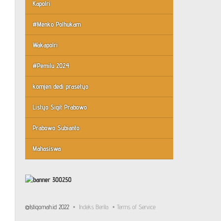
Kapolri
#Menko Polhukam
Wakapolri
#Pemilu 2024
komjen dedi prasetyo
Listyo Sigit Prabowo
Prabowo Subianto
Mahasiswa
@Istiqomah.id 2022
Indeks Berita
Terms of Service