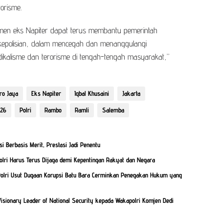
orisme.
men eks Napiter dapat terus membantu pemerintah
kepolisian, dalam mencegah dan menanggulangi
kalisme dan terorisme di tengah-tengah masyarakat,”
ro Jaya
Eks Napiter
Iqbal Khusaini
Jakarta
026
Polri
Rambo
Ramli
Salemba
 Berbasis Merit, Prestasi Jadi Penentu
Polri Harus Terus Dijaga demi Kepentingan Rakyat dan Negara
Polri Usut Dugaan Korupsi Batu Bara Cerminkan Penegakan Hukum yang
isionary Leader of National Security kepada Wakapolri Komjen Dedi