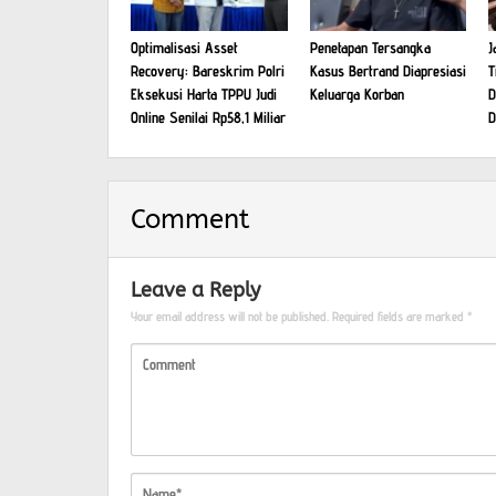
Optimalisasi Asset
Penetapan Tersangka
J
Recovery: Bareskrim Polri
Kasus Bertrand Diapresiasi
T
Eksekusi Harta TPPU Judi
Keluarga Korban
D
Online Senilai Rp58,1 Miliar
D
Comment
Leave a Reply
Your email address will not be published.
Required fields are marked
*