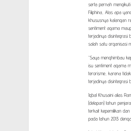
serta pernah mengikuti
Filiphina, Atas apa y
khususnya kalangan re
sentiment agama maup
terjadinya disintegrasi
salah satu organisasi 
“Saya menghimbau kepa
isu sentiment agama 
terorisme, karena tid
terjadinya disintegras
Iqbal Khusaini alias R
(delapan) tahun penjara
terkait kepemilikan dan
pada tahun 2013 dengan 