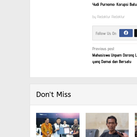
Yudi Purnomo: Korupsi Batu
by
Redaktur Redaktur
Follow Us On
Post
Previous post
Mahasiswa Unpam Dorong Li
navigation
yang Damai dan Bersatu
Don't Miss