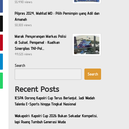
55,490 views
Pilpres 2024, Mahfud MD : Pilih Pemimpin yang Adil dan
Amanah
50,303 views
Marak Penyerangan Markas Polisi
di Sulsel, Pengamat : Kuatkan
Sinergitas TNI-Pol…
49,525 views
Search
Search
Recent Posts
IESPA Dorong Kapolri Cup Terus Berlanjut, Jadi Wadah
Talenta E-Sports hingga Tingkat Nasional
Wakapolri: Kapolri Cup 2026 Bukan Sekadar Kompetisi,
tapi Ruang Tumbuh Generasi Muda