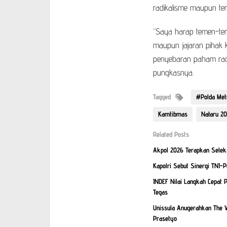
radikalisme maupun ter
“Saya harap temen-te
maupun jajaran pihak 
penyebaran paham radi
pungkasnya.
Tagged
#Polda Met
Kamtibmas
Nataru 2
Related Posts
Akpol 2026 Terapkan Seleksi
Kapolri Sebut Sinergi TNI-
INDEF Nilai Langkah Cepat 
Tegas
Unissula Anugerahkan The V
Prasetyo