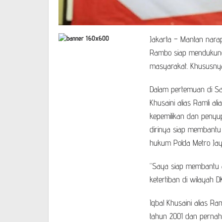
Jakarta – Mantan narapid
Rambo siap mendukung 
masyarakat. Khususnya
Dalam pertemuan di Sa
Khusaini alias Ramli 
kepemilikan dan penyu
dirinya siap membantu 
hukum Polda Metro Jaya
“Saya siap membantu a
ketertiban di wilayah DK
Iqbal Khusaini alias Ra
tahun 2001 dan pernah 