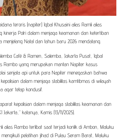
ana teroris (napiter) Iqbal Khusaini alias Ramli alias
kinerja Polri dalam menjaga keamanan dan ketertiban
 menjelang Natal dan tahun baru 2026 mendatang.
lemba Café & Ramen, Salemba, Jakarta Pusat, Iqbal
alias Rambo yang merupakan mantan Napiter kasus
plai senjata api untuk para Napiter menegaskan bahwa
kepolisian dalam menjaga stabilitas kamtibmas di wilayah
 agar tetap kondusif.
parat kepolisian dalam menjaga stabilitas keamanan dan
I Jakarta,” katanya, Kamis (13/11/2025).
mli alias Rambo terlibat saat terjadi konlik di Ambon, Maluku
mengikuti pelatihan jihad di Pulau Seram Barat, Maluku