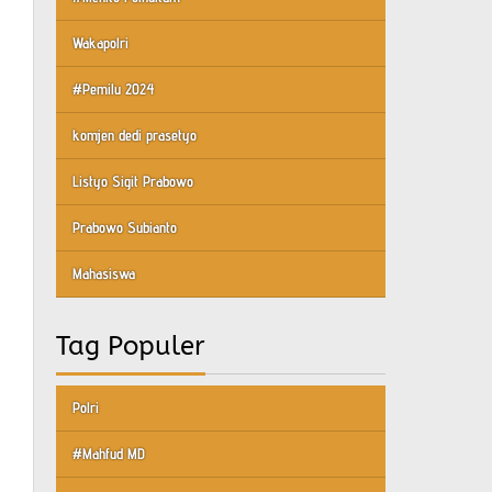
Wakapolri
#Pemilu 2024
komjen dedi prasetyo
Listyo Sigit Prabowo
Prabowo Subianto
Mahasiswa
Tag Populer
Polri
#Mahfud MD