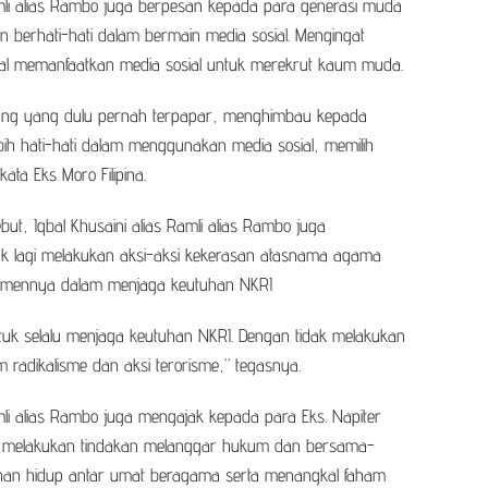
amli alias Rambo juga berpesan kepada para generasi muda
 berhati-hati dalam bermain media sosial. Mengingat
al memanfaatkan media sosial untuk merekrut kaum muda.
rang yang dulu pernah terpapar, menghimbau kepada
ih hati-hati dalam menggunakan media sosial, memilih
ta Eks Moro Filipina.
ut, Iqbal Khusaini alias Ramli alias Rambo juga
k lagi melakukan aksi-aksi kekerasan atasnama agama
tmennya dalam menjaga keutuhan NKRI
uk selalu menjaga keutuhan NKRI. Dengan tidak melakukan
radikalisme dan aksi terorisme,” tegasnya.
amli alias Rambo juga mengajak kepada para Eks. Napiter
agi melakukan tindakan melanggar hukum dan bersama-
an hidup antar umat beragama serta menangkal faham