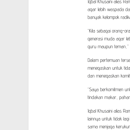
Iqbal Khusaini alias R
agar lebih waspada dan
banyak kelompok radik
“Kita sebagai orang-o
generasi muda agar leb
guru maupun teman,” ka
Dalam pertemuan terseb
menegaskan untuk tida
dan menegaskan komi
“Saya berkomitmen unt
tindakan makar, paham 
Iqbal Khusaini alias R
lainnya untuk tidak l
sama menjaga kerukun