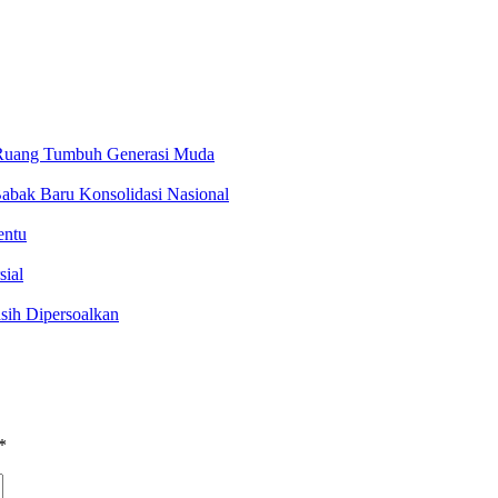
i Ruang Tumbuh Generasi Muda
abak Baru Konsolidasi Nasional
entu
sial
sih Dipersoalkan
*