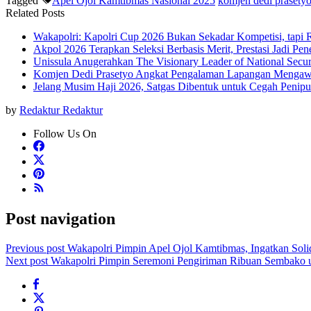
Tagged
Apel Ojol Kamtibmas Nasional 2025
komjen dedi prasety
Related Posts
Wakapolri: Kapolri Cup 2026 Bukan Sekadar Kompetisi, tap
Akpol 2026 Terapkan Seleksi Berbasis Merit, Prestasi Jadi Pen
Unissula Anugerahkan The Visionary Leader of National Secu
Komjen Dedi Prasetyo Angkat Pengalaman Lapangan Mengaw
Jelang Musim Haji 2026, Satgas Dibentuk untuk Cegah Penip
by
Redaktur Redaktur
Follow Us On
Post navigation
Previous post
Wakapolri Pimpin Apel Ojol Kamtibmas, Ingatkan Soli
Next post
Wakapolri Pimpin Seremoni Pengiriman Ribuan Sembako 