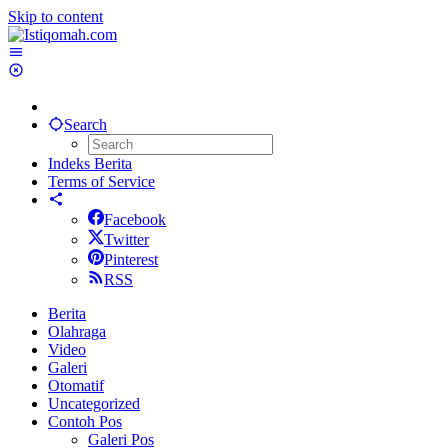
Skip to content
Search
Indeks Berita
Terms of Service
Facebook
Twitter
Pinterest
RSS
Berita
Olahraga
Video
Galeri
Otomatif
Uncategorized
Contoh Pos
Galeri Pos