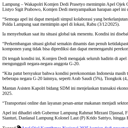
Lampung – Wakapolri Komjen Dedi Prasetyo memimpin Apel Ojek O
Listyo Sigit Prabowo, Komjen Dedi menyampaikan harapan apel ini 
“Semoga apel ini dapat menjadi simpul kolaborasi yang berkelanjuta
Polda Lampung saat memimpin apel di lokasi, Rabu (3/12/2025).
Ia menyebutkan saat itu situasi global tak menentu. Kondisi ini diseb
“Perkembangan situasi global semakin dinamis dan penuh ketidakpast
komponen yang tidak bisa diprediksi dan dapat memengaruhi perekon
Di tengah kondisi ini, Komjen Dedi mengajak seluruh hadirin di apel
mengungguli negara-negara anggota G-20.
“Kita patut bersyukur bahwa kondisi perekonomian Indonesia masih tet
beberapa negara G-20 lainnya, seperti Arab Saudi (5%), Tiongkok (4
Mantan Asisten Kapolri bidang SDM ini menjelaskan transaksi ekonom
2025.
“Transportasi online dan layanan pesan-antar makanan menjadi sektor 
Apel ini dihadiri oleh Gubernur Lampung Rahmat Mirzani Djausal
Sianturi, Danlanal Lampung Kolonel Laut (P) Krido Satriyo, hingga 