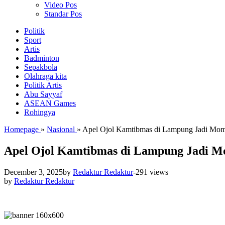
Video Pos
Standar Pos
Politik
Sport
Artis
Badminton
Sepakbola
Olahraga kita
Politik Artis
Abu Sayyaf
ASEAN Games
Rohingya
Homepage
»
Nasional
»
Apel Ojol Kamtibmas di Lampung Jadi Mom
Apel Ojol Kamtibmas di Lampung Jadi M
December 3, 2025
by
Redaktur Redaktur
-
291 views
by
Redaktur Redaktur