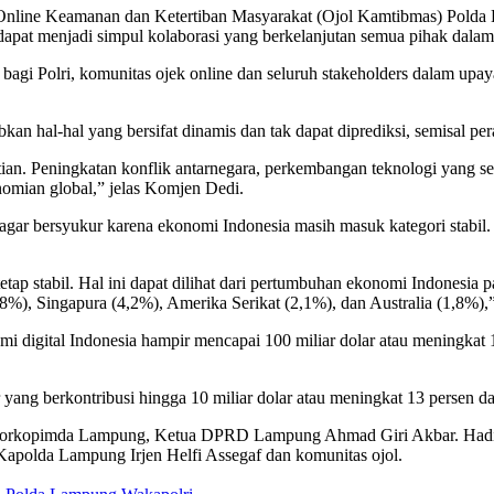
nline Keamanan dan Ketertiban Masyarakat (Ojol Kamtibmas) Polda
dapat menjadi simpul kolaborasi yang berkelanjutan semua pihak dal
n bagi Polri, komunitas ojek online dan seluruh stakeholders dalam 
abkan hal-hal yang bersifat dinamis dan tak dapat diprediksi, semisal p
ian. Peningkatan konflik antarnegara, perkembangan teknologi yang s
omian global,” jelas Komjen Dedi.
 agar bersyukur karena ekonomi Indonesia masih masuk kategori stabil
ap stabil. Hal ini dapat dilihat dari pertumbuhan ekonomi Indonesia p
,8%), Singapura (4,2%), Amerika Serikat (2,1%), dan Australia (1,8%)
i digital Indonesia hampir mencapai 100 miliar dolar atau meningkat
yang berkontribusi hingga 10 miliar dolar atau meningkat 13 persen dar
, Forkopimda Lampung, Ketua DPRD Lampung Ahmad Giri Akbar. Hadi
Kapolda Lampung Irjen Helfi Assegaf dan komunitas ojol.