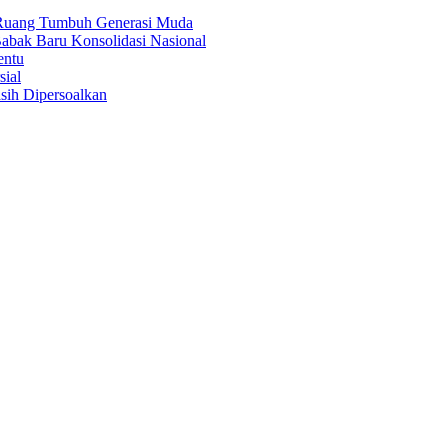
i Ruang Tumbuh Generasi Muda
abak Baru Konsolidasi Nasional
entu
sial
sih Dipersoalkan