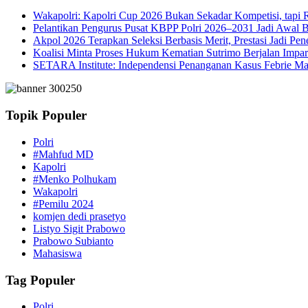
Wakapolri: Kapolri Cup 2026 Bukan Sekadar Kompetisi, tap
Pelantikan Pengurus Pusat KBPP Polri 2026–2031 Jadi Awal B
Akpol 2026 Terapkan Seleksi Berbasis Merit, Prestasi Jadi Pen
Koalisi Minta Proses Hukum Kematian Sutrimo Berjalan Impar
SETARA Institute: Independensi Penanganan Kasus Febrie Ma
Topik Populer
Polri
#Mahfud MD
Kapolri
#Menko Polhukam
Wakapolri
#Pemilu 2024
komjen dedi prasetyo
Listyo Sigit Prabowo
Prabowo Subianto
Mahasiswa
Tag Populer
Polri