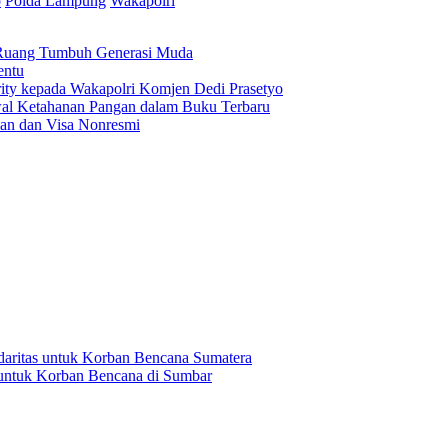
o
Polda Lampung
Wakapolri
i Ruang Tumbuh Generasi Muda
entu
rity kepada Wakapolri Komjen Dedi Prasetyo
al Ketahanan Pangan dalam Buku Terbaru
uan dan Visa Nonresmi
daritas untuk Korban Bencana Sumatera
untuk Korban Bencana di Sumbar