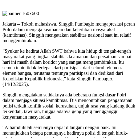
Jakarta – Tokoh mahasiswa, Singgih Pambagio mengapresiasi peran
Polri dalam menjaga keamanan dan ketertiban masyarakat
(kamtibmas). Singgih mengatakan stabilitas nasional saat ini relatif
menggembirakan.
“Syukur ke hadirat Allah SWT bahwa kita hidup di tengah-tengah
masyarakat yang tingkat stabilitas keamanan dan persatuan sampai
hari ini masih dalam koridor yang sangat menggembirakan. Itu
semua tentu tidak terlepas dari partisipasi dari seluruh elemen-
elemen bangsa, terutama tentunya partisipasi dan dedikasi dari
Kepolisian Republik Indonesia,” kata Singgih Pambagio,
(14/12/2025).
Singgih mengatakan setidaknya ada beberapa fungsi dasar Polri
dalam menjaga situasi kamtibmas. Dia mencontohkan pengamanan
polisi terkait konflik sosial, kerusuhan, unjuk rasa yang kadang tidak
terkendali, tawuran, hingga adanya geng yang mengganggu
kenyamanan masyarakat.
“Alhamdulillah semuanya dapat ditangani dengan baik. Ini
menunjukkan betapa pentingnya hadirnya polisi di tengah hiruk-