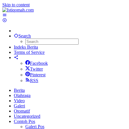
Skip to content
Search
Indeks Berita
Terms of Service
Facebook
Twitter
Pinterest
RSS
Berita
Olahraga
Video
Galeri
Otomatif
Uncategorized
Contoh Pos
Galeri Pos