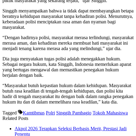
pikuk masyarakat yang sekarang terjadi,” ujar Singgih.
Singgih menyampaikan bahwa ia tidak dapat membayangkan betapa
beratnya kehidupan masyarakat tanpa kehadiran polisi. Menurutnya,
keberadaan polisi menciptakan rasa aman dan nyaman bagi
masyarakat.
“Dengan hadirnya polisi, masyarakat merasa terlindungi, masyarakat
merasa aman, dan kehadiran mereka membuat hati masyarakat ini
menjadi tenang karena merasa ada yang melindungi,” ujar dia.
Dia juga menyatakan tugas polisi adalah menegakkan hukum.
Sebagai negara hukum, kata Singgih, Indonesia memerlukan aparat
yang bertugas mengawal dan memastikan penegakan hukum
berjalan dengan baik.
“Masyarakat butuh kepastian hukum dalam kehidupan. Masyarakat
butuh rasa keadilan di tengah-tengah kehidupan, dan polisi kita
hadir di tengah masyarakat itu dengan baik dalam rangka penegakan
hukum itu dan di dalam memelihara rasa keadilan,” kata dia.
Tagged
Kamtibmas
Polri
Singgih Pambagio
Tokoh Mahasiswa
Related Posts
Akpol 2026 Terapkan Seleksi Berbasis Merit, Prestasi Jadi
Penentu