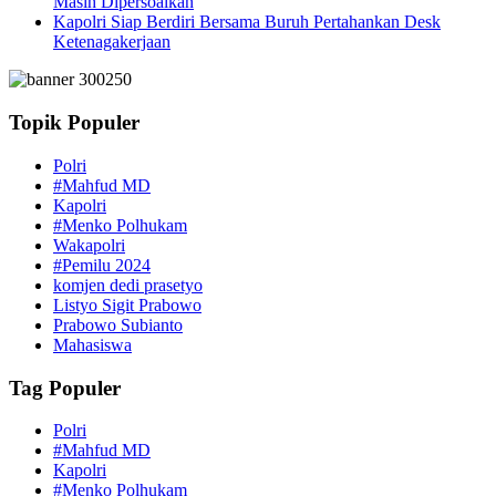
Masih Dipersoalkan
Kapolri Siap Berdiri Bersama Buruh Pertahankan Desk
Ketenagakerjaan
Topik Populer
Polri
#Mahfud MD
Kapolri
#Menko Polhukam
Wakapolri
#Pemilu 2024
komjen dedi prasetyo
Listyo Sigit Prabowo
Prabowo Subianto
Mahasiswa
Tag Populer
Polri
#Mahfud MD
Kapolri
#Menko Polhukam