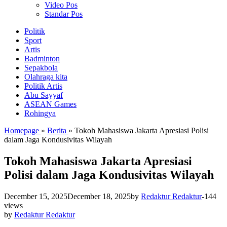
Video Pos
Standar Pos
Politik
Sport
Artis
Badminton
Sepakbola
Olahraga kita
Politik Artis
Abu Sayyaf
ASEAN Games
Rohingya
Homepage
»
Berita
»
Tokoh Mahasiswa Jakarta Apresiasi Polisi
dalam Jaga Kondusivitas Wilayah
Tokoh Mahasiswa Jakarta Apresiasi
Polisi dalam Jaga Kondusivitas Wilayah
December 15, 2025
December 18, 2025
by
Redaktur Redaktur
-
144
views
by
Redaktur Redaktur