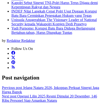
Kapolri Sebut Sinergi TNI-Polri Harus Terus Dijaga demi
Kepentingan Rakyat dan Negara
INDEF Nilai Langkah Cepat Polri Usut Dugaan Korupsi
Batu Bara Cerminkan Penegakan Hukum yang Tegas
Unissula Anugerahkan The Visionary Leader of National
Security kepada Wakapolri Komjen Dedi Prasetyo
Yudi Purnomo: Korupsi Batu Bara Diduga Berlangsung
Bertahun-tahun, Harus Diungkap Tuntas
by
Redaktur Redaktur
Follow Us On
Post navigation
Previous post
Jelang Nataru 2026, Inkoppas Perkuat Sinergi Jaga
Harga Bapok
Next post
Operasi Lilin 2025 Resmi Dimulai 20 Desember, 146
Ribu Personel Siap Amankan Nataru