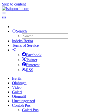
Skip to content
Search
Indeks Berita
Terms of Service
Facebook
Twitter
Pinterest
RSS
Berita
Olahraga
Video
Galeri
Otomatif
Uncategorized
Contoh Pos
Galeri Pos