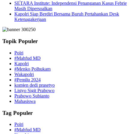
SETARA Institute: Independensi Penanganan Kasus Febrie
Masih Dipersoalkan
Kapolri Siap Berdiri Bersama Buruh Pertahankan Desk
Ketenagakerjaan
Topik Populer
Polri
#Mahfud MD
Kapolri
#Menko Polhukam
Wakapolri
#Pemilu 2024
komjen dedi prasetyo
Listyo Sigit Prabowo
Prabowo Subianto
Mahasiswa
Tag Populer
Polri
#Mahfud MD