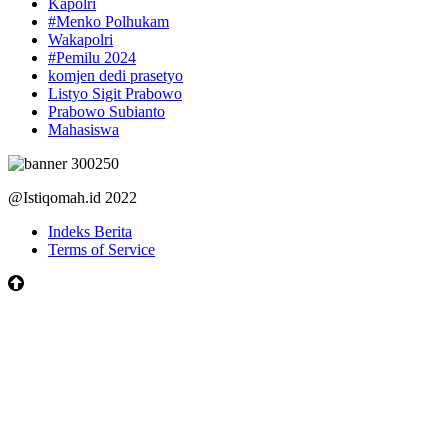
Kapolri
#Menko Polhukam
Wakapolri
#Pemilu 2024
komjen dedi prasetyo
Listyo Sigit Prabowo
Prabowo Subianto
Mahasiswa
@Istiqomah.id 2022
Indeks Berita
Terms of Service