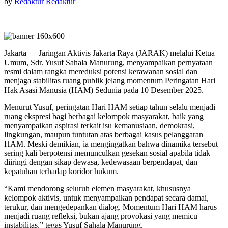
by
Redaktur Redaktur
Jakarta — Jaringan Aktivis Jakarta Raya (JARAK) melalui Ketua
Umum, Sdr. Yusuf Sahala Manurung, menyampaikan pernyataan
resmi dalam rangka mereduksi potensi kerawanan sosial dan
menjaga stabilitas ruang publik jelang momentum Peringatan Hari
Hak Asasi Manusia (HAM) Sedunia pada 10 Desember 2025.
Menurut Yusuf, peringatan Hari HAM setiap tahun selalu menjadi
ruang ekspresi bagi berbagai kelompok masyarakat, baik yang
menyampaikan aspirasi terkait isu kemanusiaan, demokrasi,
lingkungan, maupun tuntutan atas berbagai kasus pelanggaran
HAM. Meski demikian, ia mengingatkan bahwa dinamika tersebut
sering kali berpotensi memunculkan gesekan sosial apabila tidak
diiringi dengan sikap dewasa, kedewasaan berpendapat, dan
kepatuhan terhadap koridor hukum.
“Kami mendorong seluruh elemen masyarakat, khususnya
kelompok aktivis, untuk menyampaikan pendapat secara damai,
terukur, dan mengedepankan dialog. Momentum Hari HAM harus
menjadi ruang refleksi, bukan ajang provokasi yang memicu
instabilitas,” tegas Yusuf Sahala Manurung.