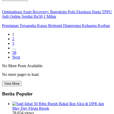
Optimalisasi Asset Recovery: Bareskrim Polri Eksekusi Harta TPPU
Judi Online Senilai Rp58,1 Miliar
Penetapan Tersangka Kasus Bertrand Diapresiasi Keluarga Korban
1
2
3
…
58
Next
No More Posts Available.
No more pages to load.
View More
Berita Populer
50 Ribu Buruh Bakal Ikut Aksi di DPR dan
May Day Fiesta Besok
78,654 views