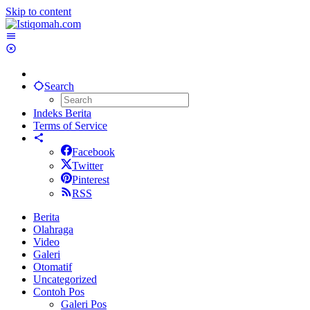
Skip to content
Search
Indeks Berita
Terms of Service
Facebook
Twitter
Pinterest
RSS
Berita
Olahraga
Video
Galeri
Otomatif
Uncategorized
Contoh Pos
Galeri Pos