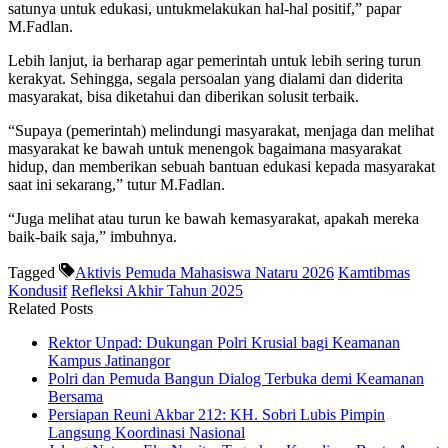
satunya untuk edukasi, untukmelakukan hal-hal positif,” papar
M.Fadlan.
Lebih lanjut, ia berharap agar pemerintah untuk lebih sering turun
kerakyat. Sehingga, segala persoalan yang dialami dan diderita
masyarakat, bisa diketahui dan diberikan solusit terbaik.
“Supaya (pemerintah) melindungi masyarakat, menjaga dan melihat
masyarakat ke bawah untuk menengok bagaimana masyarakat
hidup, dan memberikan sebuah bantuan edukasi kepada masyarakat
saat ini sekarang,” tutur M.Fadlan.
“Juga melihat atau turun ke bawah kemasyarakat, apakah mereka
baik-baik saja,” imbuhnya.
Tagged
Aktivis Pemuda Mahasiswa Nataru 2026
Kamtibmas
Kondusif
Refleksi Akhir Tahun 2025
Related Posts
Rektor Unpad: Dukungan Polri Krusial bagi Keamanan
Kampus Jatinangor
Polri dan Pemuda Bangun Dialog Terbuka demi Keamanan
Bersama
Persiapan Reuni Akbar 212: KH. Sobri Lubis Pimpin
Langsung Koordinasi Nasional