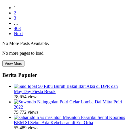
1
2
3
…
468
Next
No More Posts Available.
No more pages to load.
View More
Berita Populer
50 Ribu Buruh Bakal Ikut Aksi di DPR dan
May Day Fiesta Besok
78,654 views
Polri Gelar Lomba Dai Mitra Polri
2022
75,772 views
Masinton Pasaribu Sentil Koorpus
BEM SI Sebut Ada Kebebasan di Era Orba
55,489 views