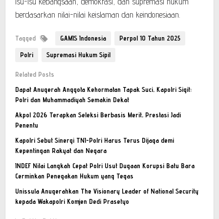
isu-isu kebangsaan, demokrasi, dan supremasi hukum
berdasarkan nilai-nilai keislaman dan keindonesiaan.
Tagged
GAMIS Indonesia
Perpol 10 Tahun 2025
Polri
Supremasi Hukum Sipil
Related Posts
Dapat Anugerah Anggota Kehormatan Tapak Suci, Kapolri Sigit:
Polri dan Muhammadiyah Semakin Dekat
Akpol 2026 Terapkan Seleksi Berbasis Merit, Prestasi Jadi
Penentu
Kapolri Sebut Sinergi TNI-Polri Harus Terus Dijaga demi
Kepentingan Rakyat dan Negara
INDEF Nilai Langkah Cepat Polri Usut Dugaan Korupsi Batu Bara
Cerminkan Penegakan Hukum yang Tegas
Unissula Anugerahkan The Visionary Leader of National Security
kepada Wakapolri Komjen Dedi Prasetyo