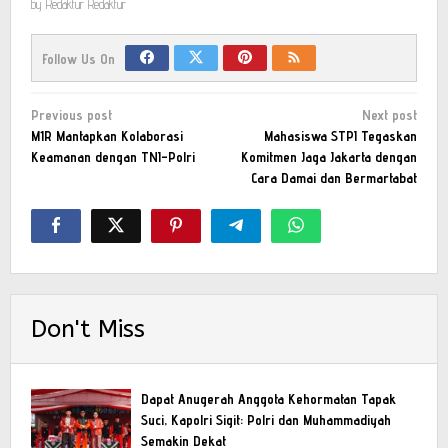
by
Redaktur Redaktur
Follow Us On
Post
Previous post
Next post
navigation
M1R Mantapkan Kolaborasi
Mahasiswa STPI Tegaskan
Keamanan dengan TNI–Polri
Komitmen Jaga Jakarta dengan
Cara Damai dan Bermartabat
Don't Miss
Dapat Anugerah Anggota Kehormatan Tapak
Suci, Kapolri Sigit: Polri dan Muhammadiyah
Semakin Dekat