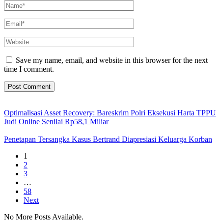
Save my name, email, and website in this browser for the next
time I comment.
Optimalisasi Asset Recovery: Bareskrim Polri Eksekusi Harta TPPU
Judi Online Senilai Rp58,1 Miliar
Penetapan Tersangka Kasus Bertrand Diapresiasi Keluarga Korban
1
2
3
…
58
Next
No More Posts Available.