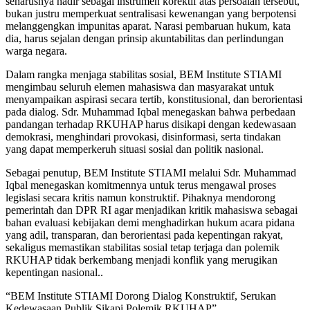
seharusnya hadir sebagai instrumen korektif atas persoalan tersebut,
bukan justru memperkuat sentralisasi kewenangan yang berpotensi
melanggengkan impunitas aparat. Narasi pembaruan hukum, kata
dia, harus sejalan dengan prinsip akuntabilitas dan perlindungan
warga negara.
Dalam rangka menjaga stabilitas sosial, BEM Institute STIAMI
mengimbau seluruh elemen mahasiswa dan masyarakat untuk
menyampaikan aspirasi secara tertib, konstitusional, dan berorientasi
pada dialog. Sdr. Muhammad Iqbal menegaskan bahwa perbedaan
pandangan terhadap RKUHAP harus disikapi dengan kedewasaan
demokrasi, menghindari provokasi, disinformasi, serta tindakan
yang dapat memperkeruh situasi sosial dan politik nasional.
Sebagai penutup, BEM Institute STIAMI melalui Sdr. Muhammad
Iqbal menegaskan komitmennya untuk terus mengawal proses
legislasi secara kritis namun konstruktif. Pihaknya mendorong
pemerintah dan DPR RI agar menjadikan kritik mahasiswa sebagai
bahan evaluasi kebijakan demi menghadirkan hukum acara pidana
yang adil, transparan, dan berorientasi pada kepentingan rakyat,
sekaligus memastikan stabilitas sosial tetap terjaga dan polemik
RKUHAP tidak berkembang menjadi konflik yang merugikan
kepentingan nasional..
“BEM Institute STIAMI Dorong Dialog Konstruktif, Serukan
Kedewasaan Publik Sikapi Polemik RKUHAP”