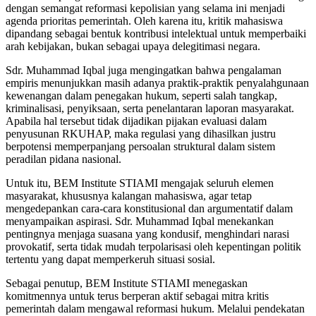
dengan semangat reformasi kepolisian yang selama ini menjadi
agenda prioritas pemerintah. Oleh karena itu, kritik mahasiswa
dipandang sebagai bentuk kontribusi intelektual untuk memperbaiki
arah kebijakan, bukan sebagai upaya delegitimasi negara.
Sdr. Muhammad Iqbal juga mengingatkan bahwa pengalaman
empiris menunjukkan masih adanya praktik-praktik penyalahgunaan
kewenangan dalam penegakan hukum, seperti salah tangkap,
kriminalisasi, penyiksaan, serta penelantaran laporan masyarakat.
Apabila hal tersebut tidak dijadikan pijakan evaluasi dalam
penyusunan RKUHAP, maka regulasi yang dihasilkan justru
berpotensi memperpanjang persoalan struktural dalam sistem
peradilan pidana nasional.
Untuk itu, BEM Institute STIAMI mengajak seluruh elemen
masyarakat, khususnya kalangan mahasiswa, agar tetap
mengedepankan cara-cara konstitusional dan argumentatif dalam
menyampaikan aspirasi. Sdr. Muhammad Iqbal menekankan
pentingnya menjaga suasana yang kondusif, menghindari narasi
provokatif, serta tidak mudah terpolarisasi oleh kepentingan politik
tertentu yang dapat memperkeruh situasi sosial.
Sebagai penutup, BEM Institute STIAMI menegaskan
komitmennya untuk terus berperan aktif sebagai mitra kritis
pemerintah dalam mengawal reformasi hukum. Melalui pendekatan