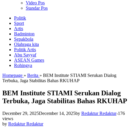
Video Pos
Standar Pos
Politik
Sport
Artis
Badminton
Sepakbola
Olahraga kita
Politik Artis
Abu Sayyaf
ASEAN Games
Rohingya
Homepage
»
Berita
»
BEM Institute STIAMI Serukan Dialog
Terbuka, Jaga Stabilitas Bahas RKUHAP
BEM Institute STIAMI Serukan Dialog
Terbuka, Jaga Stabilitas Bahas RKUHAP
December 29, 2025
December 14, 2025
by
Redaktur Redaktur
-
176
views
by
Redaktur Redaktur