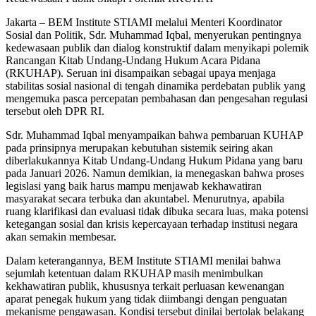
Jakarta – BEM Institute STIAMI melalui Menteri Koordinator
Sosial dan Politik, Sdr. Muhammad Iqbal, menyerukan pentingnya
kedewasaan publik dan dialog konstruktif dalam menyikapi polemik
Rancangan Kitab Undang-Undang Hukum Acara Pidana
(RKUHAP). Seruan ini disampaikan sebagai upaya menjaga
stabilitas sosial nasional di tengah dinamika perdebatan publik yang
mengemuka pasca percepatan pembahasan dan pengesahan regulasi
tersebut oleh DPR RI.
Sdr. Muhammad Iqbal menyampaikan bahwa pembaruan KUHAP
pada prinsipnya merupakan kebutuhan sistemik seiring akan
diberlakukannya Kitab Undang-Undang Hukum Pidana yang baru
pada Januari 2026. Namun demikian, ia menegaskan bahwa proses
legislasi yang baik harus mampu menjawab kekhawatiran
masyarakat secara terbuka dan akuntabel. Menurutnya, apabila
ruang klarifikasi dan evaluasi tidak dibuka secara luas, maka potensi
ketegangan sosial dan krisis kepercayaan terhadap institusi negara
akan semakin membesar.
Dalam keterangannya, BEM Institute STIAMI menilai bahwa
sejumlah ketentuan dalam RKUHAP masih menimbulkan
kekhawatiran publik, khususnya terkait perluasan kewenangan
aparat penegak hukum yang tidak diimbangi dengan penguatan
mekanisme pengawasan. Kondisi tersebut dinilai bertolak belakang