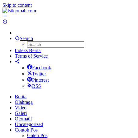
Skip to content
Search
Indeks Berita
Terms of Service
Facebook
Twitter
Pinterest
RSS
Berita
Olahraga
Video
Galeri
Otomatif
Uncategorized
Contoh Pos
Galeri Pos