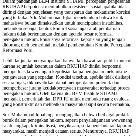
Dalam pandangan BEM Institute STIAMI, percepatan pengesahan
RKUHAP berpotensi menimbulkan resistensi sosial apabila tidak
diiringi dengan penjelasan yang transparan dan mekanisme koreksi
yang terbuka. Sdr. Muhammad Iqbal menekankan bahwa kritik
mahasiswa bukan dimaksudkan untuk menciptakan instabilitas,
melainkan sebagai bentuk kontrol sosial agar arah pembaruan
hukum tidak bertentangan dengan agenda besar reformasi
penegakan hukum, khususnya reformasi kepolisian yang tengah
didorong oleh pemerintah melalui pembentukan Komite Percepatan
Reformasi Polri.
Lebih lanjut, ia menyampaikan bahwa kekhawatiran publik muncul
karena sejumlah ketentuan dalam RKUHAP dinilai berpotensi
memperluas kewenangan kepolisian tanpa penguatan mekanisme
pengawasan yang sepadan. Kondisi tersebut, apabila tidak disikapi
secara bijak, dikhawatirkan dapat memperdalam polemik dan
memperbesar jurang ketidakpercayaan masyarakat terhadap proses
penegakan hukum. Oleh karena itu, BEM Institute STIAMI
mengajak pemerintah dan DPR RI untuk membuka ruang evaluasi
yang konstruktif dan melibatkan masyarakat sipil secara bermakna.
Sdr. Muhammad Iqbal juga mengingatkan bahwa berbagai praktik
buruk dalam penegakan hukum, seperti penyalahgunaan wewenang,
salah tangkap, kriminalisasi, penyiksaan, serta penelantaran laporan
masyarakat, masih menjadi catatan serius. Menurutnya, RKUHAP