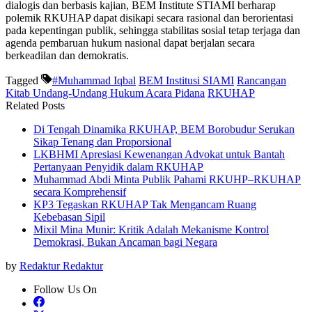
dialogis dan berbasis kajian, BEM Institute STIAMI berharap
polemik RKUHAP dapat disikapi secara rasional dan berorientasi
pada kepentingan publik, sehingga stabilitas sosial tetap terjaga dan
agenda pembaruan hukum nasional dapat berjalan secara
berkeadilan dan demokratis.
Tagged
#Muhammad Iqbal
BEM Institusi SIAMI
Rancangan
Kitab Undang-Undang Hukum Acara Pidana
RKUHAP
Related Posts
Di Tengah Dinamika RKUHAP, BEM Borobudur Serukan
Sikap Tenang dan Proporsional
LKBHMI Apresiasi Kewenangan Advokat untuk Bantah
Pertanyaan Penyidik dalam RKUHAP
Muhammad Abdi Minta Publik Pahami RKUHP–RKUHAP
secara Komprehensif
KP3 Tegaskan RKUHAP Tak Mengancam Ruang
Kebebasan Sipil
Mixil Mina Munir: Kritik Adalah Mekanisme Kontrol
Demokrasi, Bukan Ancaman bagi Negara
by
Redaktur Redaktur
Follow Us On