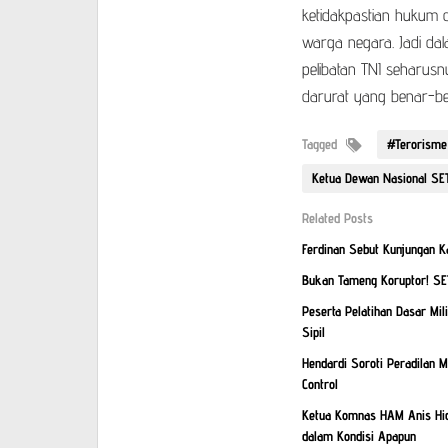
ketidakpastian hukum 
warga negara. Jadi dal
pelibatan TNI seharusn
darurat yang benar-b
Tagged
#Terorisme
Ketua Dewan Nasional SET
Related Posts
Ferdinan Sebut Kunjungan K
Bukan Tameng Koruptor! SET
Peserta Pelatihan Dasar Mili
Sipil
Hendardi Soroti Peradilan 
Control
Ketua Komnas HAM Anis Hida
dalam Kondisi Apapun