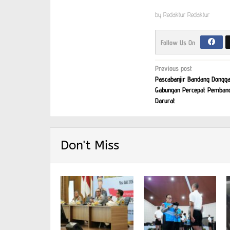
by
Redaktur Redaktur
Follow Us On
Post
Previous post
Pascabanjir Bandang Donggal
navigation
Gabungan Percepat Pemban
Darurat
Don't Miss