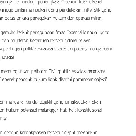
lainnya. Terminologi “penangkalan” sendiri tidak dikenal
hingga dinilai membuka ruang pendekatan militeristik yang
n batas antara penegakan hukum dan operasi militer.
gemuka terkait penggunaan frasa “operasi lainnya” yang
 dan multitafsir. Ketentuan tersebut dinilai rawan
kepentingan politik kekuasaan serta berpotensi mengancam
mokrasi.
g memungkinkan pelibatan TNI apabila eskalasi terorisme
as” aparat penegak hukum tidak disertai parameter objektif
an mengenai kondisi objektif yang dimaksudkan akan
ian hukum potensial melanggar hak-hak konstitusional
nya.
dengan ketidakjelasan tersebut dapat melahirkan