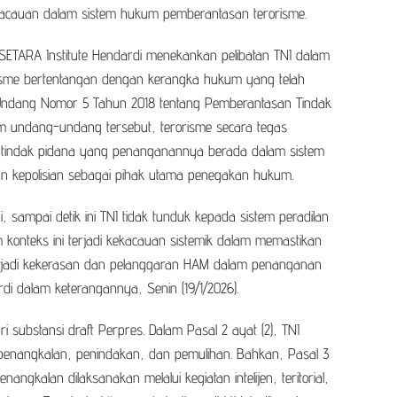
acauan dalam sistem hukum pemberantasan terorisme.
SETARA Institute Hendardi menekankan pelibatan TNI dalam
isme bertentangan dengan kerangka hukum yang telah
Undang Nomor 5 Tahun 2018 tentang Pemberantasan Tindak
am undang-undang tersebut, terorisme secara tegas
ai tindak pidana yang penanganannya berada dalam sistem
an kepolisian sebagai pihak utama penegakan hukum.
, sampai detik ini TNI tidak tunduk kepada sistem peradilan
konteks ini terjadi kekacauan sistemik dalam memastikan
 terjadi kekerasan dan pelanggaran HAM dalam penanganan
rdi dalam keterangannya, Senin (19/1/2026).
i substansi draft Perpres. Dalam Pasal 2 ayat (2), TNI
i penangkalan, penindakan, dan pemulihan. Bahkan, Pasal 3
angkalan dilaksanakan melalui kegiatan intelijen, teritorial,