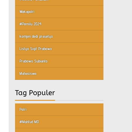
Wakapolri
#Pemilu 2024
komjen dedi prasetyo
Listyo Sigit Prabowo
Prabowo Subianto
Mahasiswa
Tag Populer
Polri
#Mahfud MD