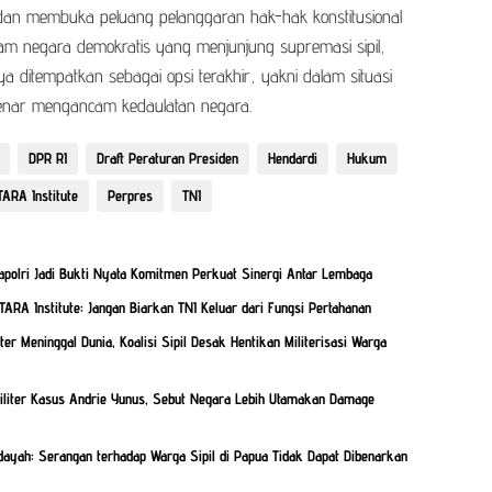
dan membuka peluang pelanggaran hak-hak konstitusional
am negara demokratis yang menjunjung supremasi sipil,
ya ditempatkan sebagai opsi terakhir, yakni dalam situasi
enar mengancam kedaulatan negara.
DPR RI
Draft Peraturan Presiden
Hendardi
Hukum
ARA Institute
Perpres
TNI
apolri Jadi Bukti Nyata Komitmen Perkuat Sinergi Antar Lembaga
ARA Institute: Jangan Biarkan TNI Keluar dari Fungsi Pertahanan
ter Meninggal Dunia, Koalisi Sipil Desak Hentikan Militerisasi Warga
Militer Kasus Andrie Yunus, Sebut Negara Lebih Utamakan Damage
yah: Serangan terhadap Warga Sipil di Papua Tidak Dapat Dibenarkan