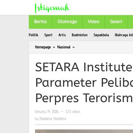
Skip
to
content
Berita
Olahraga
Video
Galeri
Politik
Sport
Artis
Badminton
Sepakbola
Olahraga kit
Homepage
»
Nasional
»
SETARA
Institute
Soroti
SETARA Institute
Ketidakjelasan
Parameter
Parameter Pelib
Pelibatan
TNI
dalam
Perpres Teroris
Perpres
Terorisme
January 19, 2026
by
-
572 views
Redaktur
by
Redaktur Redaktur
Redaktur