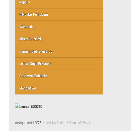
Kapolri
#Menko Polhukam
Wakapolri
#Pemilu 2024
komjen dedi prasetyo
Listyo Sigit Prabowo
Prabowo Subianto
Mahasiswa
@Istiqomah.id 2022
Indeks Berita
Terms of Service