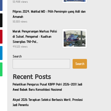
55,488 views
Pilpres 2024, Mahfud MD : Pilih Pemimpin yang Adil dan
Amanah
50,303 views
Marak Penyerangan Markas Polisi
di Sulsel, Pengamat : Kuatkan
Sinergitas TNI-Pol…
49,525 views
Search
Search
Recent Posts
Pelantikan Pengurus Pusat KBPP Polri 2026–2031 Jadi
Awal Babak Baru Konsolidasi Nasional
Akpol 2026 Terapkan Seleksi Berbasis Merit, Prestasi
Jadi Penentu