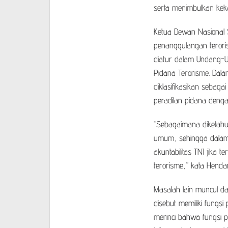
serta menimbulkan kek
Ketua Dewan Nasional 
penanggulangan teror
diatur dalam Undang-
Pidana Terorisme. Dal
diklasifikasikan sebag
peradilan pidana deng
“Sebagaimana diketahui
umum, sehingga dalam 
akuntabilitas TNI jika
terorisme,” kata Henda
Masalah lain muncul dar
disebut memiliki fungs
merinci bahwa fungsi pen