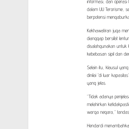
informasi, dan operasi 
dalam UU Terorisme, se
berpotensi mengaburka
Kekhawatiran juga men
dianggap bersifat lentur
disalahgunakan untuk 
kebebasan sipil dan de
Selain itu, klausul yan
dinilai “di luar kapasit
yang jelas.
“Tidak adanya penjelas
melahirkan ketidakpast
warga negara,” tandas
Hendardi menambahkan 