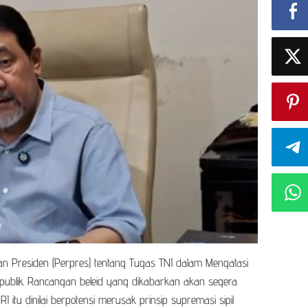
ran Presiden (Perpres) tentang Tugas TNI dalam Mengatasi
ik publik. Rancangan beleid yang dikabarkan akan segera
I itu dinilai berpotensi merusak prinsip supremasi sipil