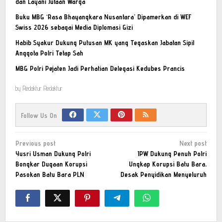
dan Layani Jutaan Warga
Buku MBG ‘Rasa Bhayangkara Nusantara’ Dipamerkan di WEF
Swiss 2026 sebagai Media Diplomasi Gizi
Habib Syakur Dukung Putusan MK yang Tegaskan Jabatan Sipil
Anggota Polri Tetap Sah
MBG Polri Pejaten Jadi Perhatian Delegasi Kedubes Prancis
by
Redaktur Redaktur
Follow Us On
Post
Previous post
Next post
navigation
Yusri Usman Dukung Polri
IPW Dukung Penuh Polri
Bongkar Dugaan Korupsi
Ungkap Korupsi Batu Bara,
Pasokan Batu Bara PLN
Desak Penyidikan Menyeluruh