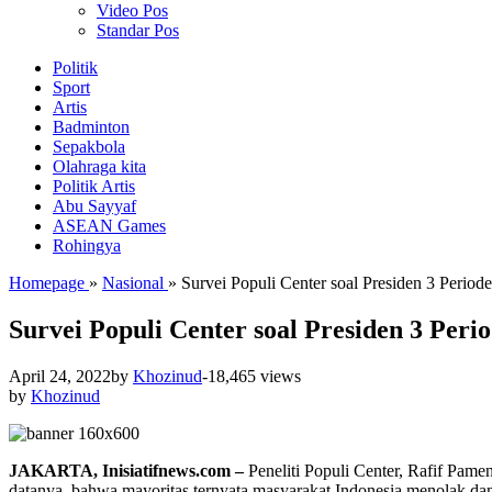
Video Pos
Standar Pos
Politik
Sport
Artis
Badminton
Sepakbola
Olahraga kita
Politik Artis
Abu Sayyaf
ASEAN Games
Rohingya
Homepage
»
Nasional
»
Survei Populi Center soal Presiden 3 Period
Survei Populi Center soal Presiden 3 Peri
April 24, 2022
by
Khozinud
-
18,465 views
by
Khozinud
JAKARTA, Inisiatifnews.com –
Peneliti Populi Center, Rafif Pame
datanya, bahwa mayoritas ternyata masyarakat Indonesia menolak dan