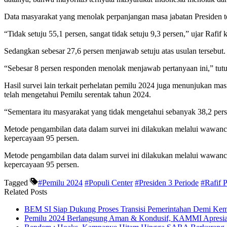
Data masyarakat yang menolak perpanjangan masa jabatan Presiden ter
“Tidak setuju 55,1 persen, sangat tidak setuju 9,3 persen,” ujar Rafi
Sedangkan sebesar 27,6 persen menjawab setuju atas usulan tersebut. 
“Sebesar 8 persen responden menolak menjawab pertanyaan ini,” tutu
Hasil survei lain terkait perhelatan pemilu 2024 juga menunjukan 
telah mengetahui Pemilu serentak tahun 2024.
“Sementara itu masyarakat yang tidak mengetahui sebanyak 38,2 per
Metode pengambilan data dalam survei ini dilakukan melalui wawanca
kepercayaan 95 persen.
Metode pengambilan data dalam survei ini dilakukan melalui wawanca
kepercayaan 95 persen.
Tagged
#Pemilu 2024
#Populi Center
#Presiden 3 Periode
#Rafif
Related Posts
BEM SI Siap Dukung Proses Transisi Pemerintahan Demi Ke
Pemilu 2024 Berlangsung Aman & Kondusif, KAMMI Apresiasi