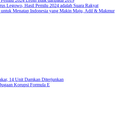
emilu 2024 Lebih Baik daripada 2019
rus Legowo, Hasil Pemilu 2024 adalah Suara Rakyat
untuk Menatap Indonesia yang Makin Maju, Adil & Makmur
akar, 14 Unit Damkan Diterjunkan
Dugaan Korupsi Formula E