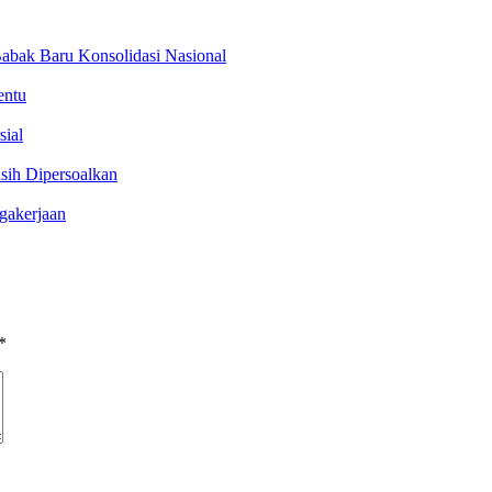
abak Baru Konsolidasi Nasional
entu
sial
sih Dipersoalkan
gakerjaan
*