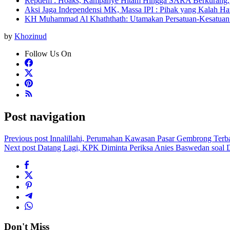
Repdem : Hoaks, Kampanye Hitam Hingga SARA Berkurang, P
Aksi Jaga Independensi MK, Massa IPI : Pihak yang Kalah Ha
KH Muhammad Al Khaththath: Utamakan Persatuan-Kesatuan 
by
Khozinud
Follow Us On
Post navigation
Previous post
Innalillahi, Perumahan Kawasan Pasar Gembrong Terb
Next post
Datang Lagi, KPK Diminta Periksa Anies Baswedan soal 
Don't Miss