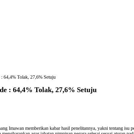
e : 64,4% Tolak, 27,6% Setuju
ode : 64,4% Tolak, 27,6% Setuju
nang Imawan memberikan kabar hasil penelitannya, yakni tentang isu p
 mengharapkan agar jabatan pimpinan negara selesai sesuai aturan pa