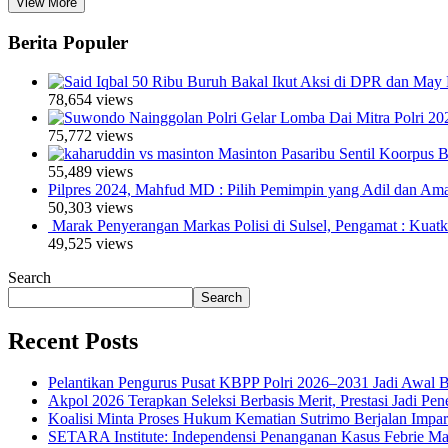
View More
Berita Populer
50 Ribu Buruh Bakal Ikut Aksi di DPR dan May 
78,654 views
Polri Gelar Lomba Dai Mitra Polri 20
75,772 views
Masinton Pasaribu Sentil Koorpus
55,489 views
Pilpres 2024, Mahfud MD : Pilih Pemimpin yang Adil dan Am
50,303 views
Marak Penyerangan Markas Polisi di Sulsel, Pengamat : Kuat
49,525 views
Search
Search
Recent Posts
Pelantikan Pengurus Pusat KBPP Polri 2026–2031 Jadi Awal B
Akpol 2026 Terapkan Seleksi Berbasis Merit, Prestasi Jadi Pen
Koalisi Minta Proses Hukum Kematian Sutrimo Berjalan Impar
SETARA Institute: Independensi Penanganan Kasus Febrie Ma