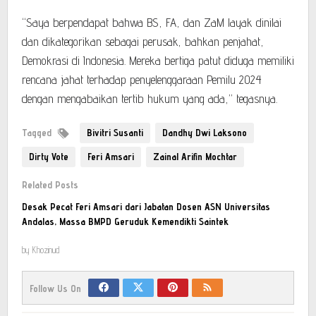
“Saya berpendapat bahwa BS, FA, dan ZaM layak dinilai
dan dikategorikan sebagai perusak, bahkan penjahat,
Demokrasi di Indonesia. Mereka bertiga patut diduga memiliki
rencana jahat terhadap penyelenggaraan Pemilu 2024
dengan mengabaikan tertib hukum yang ada,” tegasnya.
Tagged
Bivitri Susanti
Dandhy Dwi Laksono
Dirty Vote
Feri Amsari
Zainal Arifin Mochtar
Related Posts
Desak Pecat Feri Amsari dari Jabatan Dosen ASN Universitas
Andalas, Massa BMPD Geruduk Kemendikti Saintek
by
Khozinud
Follow Us On