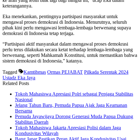
ke arah yang lebih baik lagi bagi bangsa ini,” ucap Eka dalam
keterangannya.
Eka menekankan, pentingnya partisipasi masyarakat untuk
mengawal proses demokrasi di Indonesia. Menurutnya, seluruh
pihak kini perlu mengawasi lembaga-lembaga berwenang supaya
demokrasi di Indonesia tetap terjaga.
“Partisipasi aktif masyarakat dalam mengawal proses demokrasi
perlu terus dilakukan secara ketat terhadap lembaga-lembaga yang
berwenang, seperti Mahkamah Konstitusi, untuk memastikan bahwa
sistem demokrasi di Indonesia,” katanya.
Tagged
Kamtibmas
Ormas PEJABAT
Pilkada Serentak 2024
Ustadz Eka Jaya
Related Posts
Tokoh Mahasiswa Apresiasi Polri sebagai Penjaga Stabilitas
Nasional
Jelang Tahun Baru, Pemuda Papua Ajak Jaga Keamanan
Bersama
Pemuda Jayawijaya Dorong Generasi Muda Papua Dukung
Stabilitas Daerah
Tokoh Mahasiswa Jakarta Apresiasi Polisi dalam Jaga
Kondusivitas Wilayah
Bang Japar Pastikan Peran Aktif Jaga Kondusivitas Usai