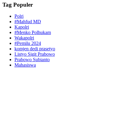
Tag Populer
Polri
#Mahfud MD
Kapolri
#Menko Polhukam
Wakapolri
#Pemilu 2024
komjen dedi prasetyo
Listyo Sigit Prabowo
Prabowo Subianto
Mahasiswa