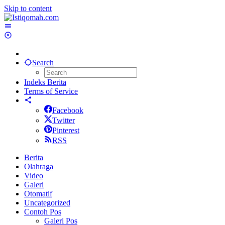
Skip to content
Search
Indeks Berita
Terms of Service
Facebook
Twitter
Pinterest
RSS
Berita
Olahraga
Video
Galeri
Otomatif
Uncategorized
Contoh Pos
Galeri Pos