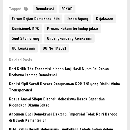
Tagged
Demokrasi
FOKAD
Forum Kajian Demokrasi Kita
Jaksa Agung
Kejaksaan
Komisionek KPK
Proses Hukum terhadap jaksa
Saut Situmorang
Undang-undang Kejaksaan
UU Kejaksaan
UU No 11/2021
Related Posts
Dari Kritik The Economist hingga Janji Hasil Nyata, Ini Pesan
Prabowo tentang Demokrasi
Koalisi Sipil Soroti Proses Penyusunan RPP TNI yang Dinilai Minim
Transparansi
Kasus Amsal Sitepu Disorot, Mahasiswa Desak Copot dan
Pidanakan Oknum Jaksa
Ancaman Bagi Demokrasi Elektoral, Imparsial Tolak Polri Berada
di Bawah Kementerian
BEM Trilogi Desak Mahasiswa Tingkatkan Kehati-hatian dalam