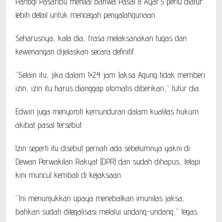
Partogi Pasaribu menilai bahwa Pasal 8 Ayat 5 perlu diatur
lebih detail untuk mencegah penyalahgunaan.
Seharusnya, kata dia, frasa melaksanakan tugas dan
kewenangan dijelaskan secara definitif.
“Selain itu, jika dalam 1×24 jam Jaksa Agung tidak memberi
izin, izin itu harus dianggap otomatis diberikan,” tutur dia.
Edwin juga menyoroti kemunduran dalam kualitas hukum
akibat pasal tersebut.
Izin seperti itu disebut pernah ada sebelumnya yakni di
Dewan Perwakilan Rakyat (DPR) dan sudah dihapus, tetapi
kini muncul kembali di kejaksaan.
“Ini menunjukkan upaya menebalkan imunitas jaksa,
bahkan sudah dilegalisasi melalui undang-undang,” tegas