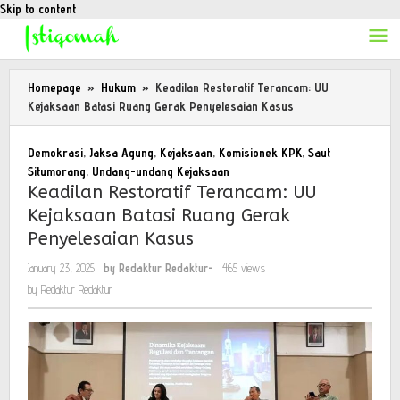
Skip to content
Homepage
»
Hukum
»
Keadilan Restoratif Terancam: UU
Kejaksaan Batasi Ruang Gerak Penyelesaian Kasus
Demokrasi
,
Jaksa Agung
,
Kejaksaan
,
Komisionek KPK
,
Saut
Situmorang
,
Undang-undang Kejaksaan
Keadilan Restoratif Terancam: UU
Kejaksaan Batasi Ruang Gerak
Penyelesaian Kasus
January 23, 2025
by
Redaktur Redaktur
-
465 views
by
Redaktur Redaktur