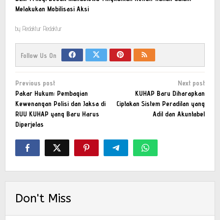
Melakukan Mobilisasi Aksi
by
Redaktur Redaktur
Follow Us On
Post
Previous post
Next post
navigation
Pakar Hukum: Pembagian
KUHAP Baru Diharapkan
Kewenangan Polisi dan Jaksa di
Ciptakan Sistem Peradilan yang
RUU KUHAP yang Baru Harus
Adil dan Akuntabel
Diperjelas
Don't Miss