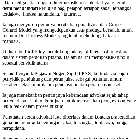
“Dan ketiga tidak dapat diinterpretasikan selain dari yang tertulis,
demi menghindari kerugian bagi pelapor, terlapor, saksi, tersangka,
terdakwa, hingga narapidana,” tuturnya.
Ia juga menyoroti perlunya perubahan paradigma dari Crime
Control Model yang mengedepankan asas praduga bersalah, untuk
menuju Due Process Model yang lebih melindungi hak asasi
manusia.
Di luar itu, Prof Eddy mendukung adanya diferensiasi fungsional
dalam sistem peradilan pidana. Dalam hal ini memposisikan polri
sebagai penyidik utama.
Selain Penyidik Pegawai Negeri Sipil (PPNS) bertindak sebagai
penyidik pendukung dan peran jaksa sebagai penuntut umum
sekaligus eksekutor dalam penelusuran dan perampasan aset.
Ia juga menekankan pentingnya keberadaan advokat sejak tahap
penyelidikan. Hal ini bertujuan untuk memastikan pengawasan yang
lebih baik dalam proses hukum.
Penguatan peran advokat juga diperluas dalam konteks praperadilan
guna melindungi kepentingan saksi, tersangka, terdakwa, hingga
narapidana.
Pengawasan terhadap perolehan barang bukti menjadi poin kritis