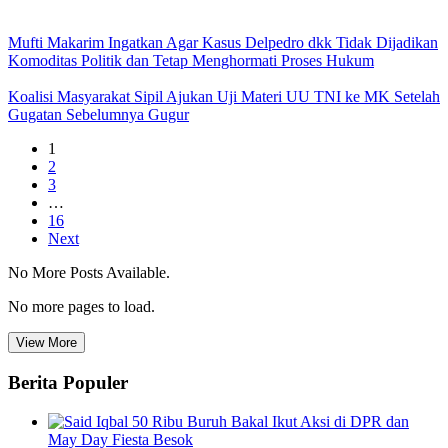
Mufti Makarim Ingatkan Agar Kasus Delpedro dkk Tidak Dijadikan
Komoditas Politik dan Tetap Menghormati Proses Hukum
Koalisi Masyarakat Sipil Ajukan Uji Materi UU TNI ke MK Setelah
Gugatan Sebelumnya Gugur
1
2
3
…
16
Next
No More Posts Available.
No more pages to load.
View More
Berita Populer
50 Ribu Buruh Bakal Ikut Aksi di DPR dan
May Day Fiesta Besok