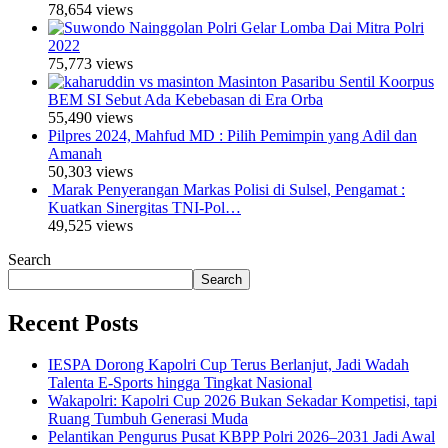
78,654 views
Polri Gelar Lomba Dai Mitra Polri
2022
75,773 views
Masinton Pasaribu Sentil Koorpus
BEM SI Sebut Ada Kebebasan di Era Orba
55,490 views
Pilpres 2024, Mahfud MD : Pilih Pemimpin yang Adil dan
Amanah
50,303 views
Marak Penyerangan Markas Polisi di Sulsel, Pengamat :
Kuatkan Sinergitas TNI-Pol…
49,525 views
Search
Search
Recent Posts
IESPA Dorong Kapolri Cup Terus Berlanjut, Jadi Wadah
Talenta E-Sports hingga Tingkat Nasional
Wakapolri: Kapolri Cup 2026 Bukan Sekadar Kompetisi, tapi
Ruang Tumbuh Generasi Muda
Pelantikan Pengurus Pusat KBPP Polri 2026–2031 Jadi Awal