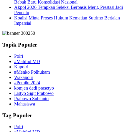
Babak Baru Konsolidasi Nasional
Akpol 2026 Terapkan Seleksi Berbasis Merit, Prestasi Jadi
Penentu
Koalisi Minta Proses Hukum Kematian Sutrimo Berjalan
Imparsial
Topik Populer
Polri
#Mahfud MD
Kapolri
#Menko Polhukam
Wakapolri
#Pemilu 2024
komjen dedi prasetyo
Listyo Sigit Prabowo
Prabowo Subianto
Mahasiswa
Tag Populer
Polri
#Mahfud MD