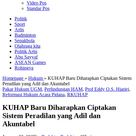
Video Pos
Standar Pos
Politik
Sport
Artis
Badminton
Sepakbola
Olahraga kita
Politik Artis
Abu Sayyaf
ASEAN Games
Rohingya
Homepage
»
Hukum
»
KUHAP Baru Diharapkan Ciptakan Sistem
Peradilan yang Adil dan Akuntabel
Pakar Hukum UGM
,
Perlindungan HAM
,
Prof Eddy O.S. Hiariej
,
Reformasi Hukum Acara Pidana
,
RKUHAP
KUHAP Baru Diharapkan Ciptakan
Sistem Peradilan yang Adil dan
Akuntabel