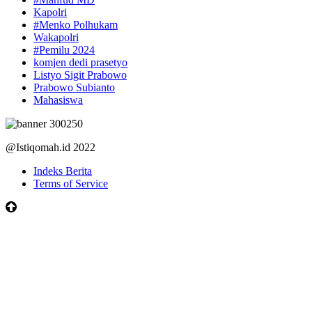
Kapolri
#Menko Polhukam
Wakapolri
#Pemilu 2024
komjen dedi prasetyo
Listyo Sigit Prabowo
Prabowo Subianto
Mahasiswa
@Istiqomah.id 2022
Indeks Berita
Terms of Service