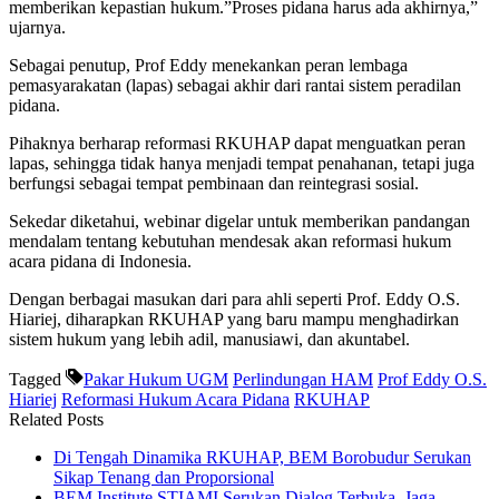
memberikan kepastian hukum.”Proses pidana harus ada akhirnya,”
ujarnya.
Sebagai penutup, Prof Eddy menekankan peran lembaga
pemasyarakatan (lapas) sebagai akhir dari rantai sistem peradilan
pidana.
Pihaknya berharap reformasi RKUHAP dapat menguatkan peran
lapas, sehingga tidak hanya menjadi tempat penahanan, tetapi juga
berfungsi sebagai tempat pembinaan dan reintegrasi sosial.
Sekedar diketahui, webinar digelar untuk memberikan pandangan
mendalam tentang kebutuhan mendesak akan reformasi hukum
acara pidana di Indonesia.
Dengan berbagai masukan dari para ahli seperti Prof. Eddy O.S.
Hiariej, diharapkan RKUHAP yang baru mampu menghadirkan
sistem hukum yang lebih adil, manusiawi, dan akuntabel.
Tagged
Pakar Hukum UGM
Perlindungan HAM
Prof Eddy O.S.
Hiariej
Reformasi Hukum Acara Pidana
RKUHAP
Related Posts
Di Tengah Dinamika RKUHAP, BEM Borobudur Serukan
Sikap Tenang dan Proporsional
BEM Institute STIAMI Serukan Dialog Terbuka, Jaga