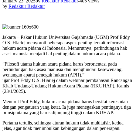
January 23, 2025
by
Redaktur Redaktur
-
405 views
by
Redaktur Redaktur
Jakarta – Pakar Hukum Universitas Gajahmada (UGM) Prof Eddy
O.S. Hiariej menyoroti beberapa aspek penting terkait reformasi
hukum acara pidana di Indonesia. Menurutnya, perlindungan hak
asasi manusia menjadi hal penting dalam hukum acara pidana.
“Filosofi utama hukum acara pidana harus berorientasi pada
perlindungan hak asasi manusia dan menghindari kesewenang-
wenangan aparat penegak hukum (APH),”
ujar Prof Eddy O.S. Hiariej dalam webinar pembahasan Rancangan
Kitab Undang-Undang Hukum Acara Pidana (RKUHAP), Kamis
(23/1/2025).
Menurut Prof Eddy, hukum acara pidana harus bersifat keresmian
dengan pengaturan yang ketat. Ia juga menegaskan pentingnya tiga
prinsip utama yang harus dijunjung tinggi dalam KUHAP.
Pertama tertulis, sehingga aturan hukum tidak multitafsir, kedua
jelas, agar tidak menimbulkan kebingungan dalam penerapan.