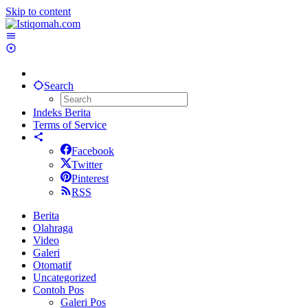
Skip to content
Search
Indeks Berita
Terms of Service
Facebook
Twitter
Pinterest
RSS
Berita
Olahraga
Video
Galeri
Otomatif
Uncategorized
Contoh Pos
Galeri Pos