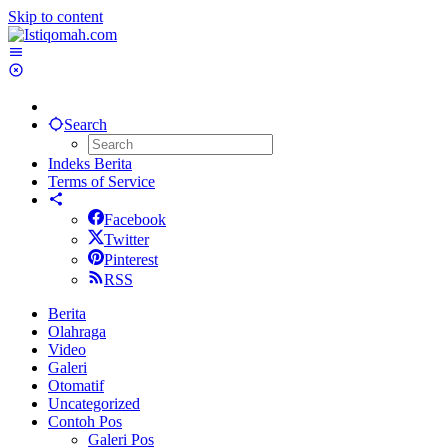
Skip to content
Search
Indeks Berita
Terms of Service
Facebook
Twitter
Pinterest
RSS
Berita
Olahraga
Video
Galeri
Otomatif
Uncategorized
Contoh Pos
Galeri Pos