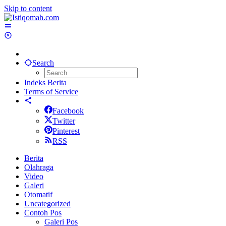
Skip to content
Search
Indeks Berita
Terms of Service
Facebook
Twitter
Pinterest
RSS
Berita
Olahraga
Video
Galeri
Otomatif
Uncategorized
Contoh Pos
Galeri Pos