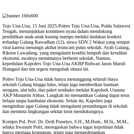
Tojo Una-Una, 15 Juni 2025-Polres Tojo Una-Una, Polda Sulawesi
Tengah, menunjukkan komitmen nyata dalam mendukung
pendidikan anak-anak kurang mampu melalui tindakan konkret
terhadap Galang Rawadhan (12), siswa SDN 2 Wakai yang sempat
viral karena menangis akibat terancam putus sekolah. Ayah Galang,
Rikson Lawadang, yang mengalami kondisi lumpuh dan kesulitan
ekonomi, awalnya memintanya berhenti sekolah. Namun,
kepedulian Kapolres Tojo Una-Una AKBP Ridwan Jason Maruli
Hutagaol dan tim segera mengubah situasi ini.
Polres Tojo Una-Una tidak hanya menanggung seluruh biaya
sekolah Galang hingga lulus, tetapi juga memberikan bantuan
seragam, alat tulis, dan paket sembako melalui Kapolsek Unauna
AKP Mustarim Abbas. Langkah ini memastikan Galang dapat terus
belajar tanpa hambatan ekonomi. Selain itu, Kapolres juga
mengimbau agar Galang tidak mengalami perundungan di sekolah
dan meminta lingkungan sekitar turut mendukungnya.
Komjen Pol. Prof. Dr. Dedi Prasetyo, S.H., M.Hum., M.Si., M.M.,
selaku Irwasum Polri, menegaskan bahwa tugas kepolisian tidak
hanya menjaga keamanan, tetapi juga mengedepankan