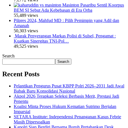
Masinton Pasaribu Sentil Koorpus
BEM SI Sebut Ada Kebebasan di Era Orba
55,489 views
Pilpres 2024, Mahfud MD : Pilih Pemimpin yang Adil dan
Amanah
50,303 views
Marak Penyerangan Markas Polisi di Sulsel, Pengamat :
Kuatkan Sinergitas TNI-Pol…
49,525 views
Search
Search
Recent Posts
Pelantikan Pengurus Pusat KBPP Polri 2026–2031 Jadi Awal
Babak Baru Konsolidasi Nasional
Akpol 2026 Terapkan Seleksi Berbasis Merit, Prestasi Jadi
Penentu
Koalisi Minta Proses Hukum Kematian Sutrimo Berjalan
Imparsial
SETARA Institute: Independensi Penanganan Kasus Febrie
Masih Dipersoalkan
Kapolri Siap Berdiri Bersama Buruh Pertahankan Desk