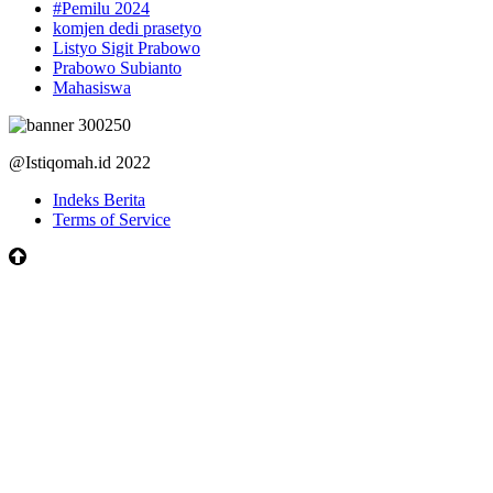
#Pemilu 2024
komjen dedi prasetyo
Listyo Sigit Prabowo
Prabowo Subianto
Mahasiswa
@Istiqomah.id 2022
Indeks Berita
Terms of Service