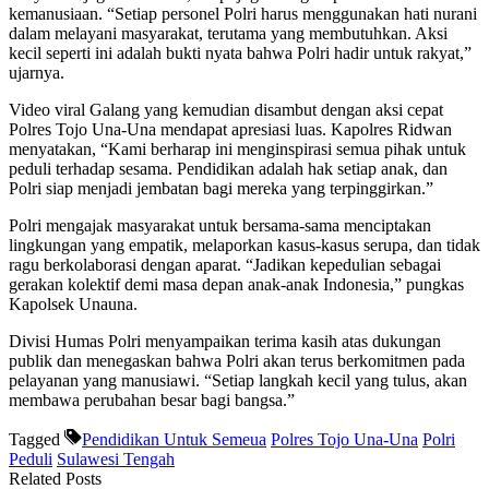
kemanusiaan. “Setiap personel Polri harus menggunakan hati nurani
dalam melayani masyarakat, terutama yang membutuhkan. Aksi
kecil seperti ini adalah bukti nyata bahwa Polri hadir untuk rakyat,”
ujarnya.
Video viral Galang yang kemudian disambut dengan aksi cepat
Polres Tojo Una-Una mendapat apresiasi luas. Kapolres Ridwan
menyatakan, “Kami berharap ini menginspirasi semua pihak untuk
peduli terhadap sesama. Pendidikan adalah hak setiap anak, dan
Polri siap menjadi jembatan bagi mereka yang terpinggirkan.”
Polri mengajak masyarakat untuk bersama-sama menciptakan
lingkungan yang empatik, melaporkan kasus-kasus serupa, dan tidak
ragu berkolaborasi dengan aparat. “Jadikan kepedulian sebagai
gerakan kolektif demi masa depan anak-anak Indonesia,” pungkas
Kapolsek Unauna.
Divisi Humas Polri menyampaikan terima kasih atas dukungan
publik dan menegaskan bahwa Polri akan terus berkomitmen pada
pelayanan yang manusiawi. “Setiap langkah kecil yang tulus, akan
membawa perubahan besar bagi bangsa.”
Tagged
Pendidikan Untuk Semeua
Polres Tojo Una-Una
Polri
Peduli
Sulawesi Tengah
Related Posts