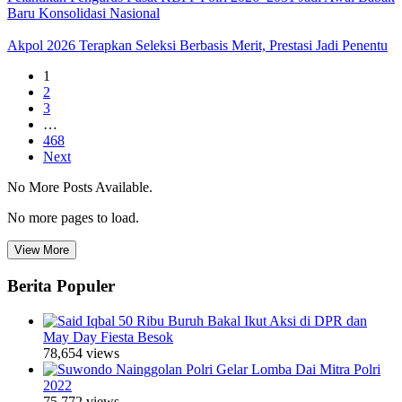
Baru Konsolidasi Nasional
Akpol 2026 Terapkan Seleksi Berbasis Merit, Prestasi Jadi Penentu
1
2
3
…
468
Next
No More Posts Available.
No more pages to load.
View More
Berita Populer
50 Ribu Buruh Bakal Ikut Aksi di DPR dan
May Day Fiesta Besok
78,654 views
Polri Gelar Lomba Dai Mitra Polri
2022
75,772 views