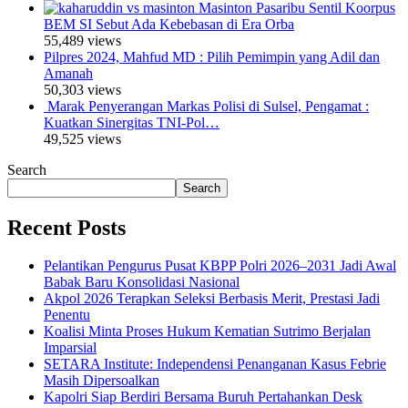
Masinton Pasaribu Sentil Koorpus
BEM SI Sebut Ada Kebebasan di Era Orba
55,489 views
Pilpres 2024, Mahfud MD : Pilih Pemimpin yang Adil dan
Amanah
50,303 views
Marak Penyerangan Markas Polisi di Sulsel, Pengamat :
Kuatkan Sinergitas TNI-Pol…
49,525 views
Search
Search
Recent Posts
Pelantikan Pengurus Pusat KBPP Polri 2026–2031 Jadi Awal
Babak Baru Konsolidasi Nasional
Akpol 2026 Terapkan Seleksi Berbasis Merit, Prestasi Jadi
Penentu
Koalisi Minta Proses Hukum Kematian Sutrimo Berjalan
Imparsial
SETARA Institute: Independensi Penanganan Kasus Febrie
Masih Dipersoalkan
Kapolri Siap Berdiri Bersama Buruh Pertahankan Desk