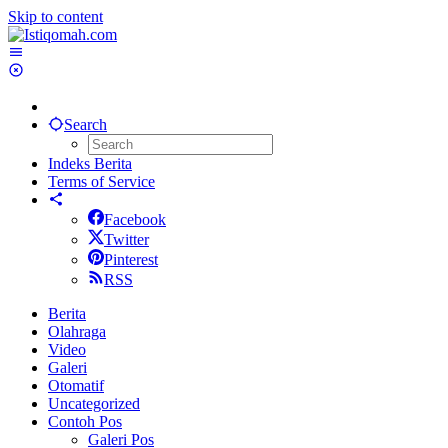
Skip to content
Search
Indeks Berita
Terms of Service
Facebook
Twitter
Pinterest
RSS
Berita
Olahraga
Video
Galeri
Otomatif
Uncategorized
Contoh Pos
Galeri Pos