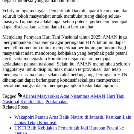
depan Indonesia yang damai dan rukun.
Febriyan juga mengajak Pemerintah Daerah, aparat keamanan, dan
seluruh tokoh masyarakat untuk membuka ruang dialog seluas-
luasnya. Tujuannya adalah agar setiap potensi perbedaan pendapat
dapat diselesaikan secara damai dan bermartabat.
Menjelang Perayaan Hari Tani Nasional tahun 2025, AMAN juga
menyampaikan harapannya agar peringatan HTN tahun ini dapat
menjadi momentum untuk memperkuat perlindungan hukum bagi
masyarakat adat, mendorong kebijakan yang berpihak pada petani
kecil, serta menegaskan komitmen negara dalam menjaga
kedaulatan pangan nasional. Selain itu, AMAN mengimbau seluruh
anggotanya untuk disiplin, tidak mudah terprovokasi, dan tetap
menjaga suasana damai selama aksi berlangsung. Peringatan HTN
diharapkan dapat berlangsung kondusif sekaligus memperkuat
persatuan bangsa dalam memperjuangkan kedaulatan agraria.
Tagged
Aliansi Masyarakat Adat Nusantara
AMAN
Hari Tani
Nasional
Kondusifitas
Perdamaian
Related Posts
Wakapolri Pantau Arus Balik Nataru di Jatiasih, Pastikan Lalu
Lintas Tetap Kondusif
HKTI Bali: Kebijakan Pemerintah Jadi Harapan Petani ke
Depan